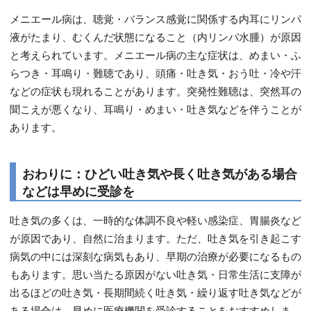
メニエール病は、聴覚・バランス感覚に関係する内耳にリンパ
液がたまり、むくんだ状態になること（内リンパ水腫）が原因
と考えられています。メニエール病の主な症状は、めまい・ふ
らつき・耳鳴り・難聴であり、頭痛・吐き気・おう吐・冷や汗
などの症状も現れることがあります。突発性難聴は、突然耳の
聞こえが悪くなり、耳鳴り・めまい・吐き気などを伴うことが
あります。
おわりに：ひどい吐き気や長く吐き気がある場合
などは早めに受診を
吐き気の多くは、一時的な体調不良や軽い感染症、胃腸炎など
が原因であり、自然に治まります。ただ、吐き気を引き起こす
病気の中には深刻な病気もあり、早期の治療が必要になるもの
もあります。思い当たる原因がない吐き気・日常生活に支障が
出るほどの吐き気・長期間続く吐き気・繰り返す吐き気などが
ある場合は、早めに医療機関を受診することをおすすめしま