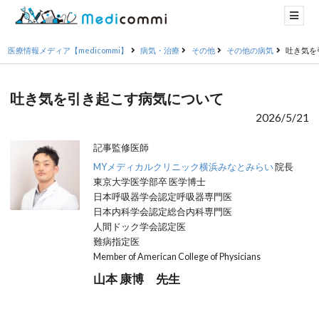
医療情報メディア【medicommi】
病気・治療
その他
その他の病気
吐き気を
吐き気を引き起こす病気について
2026/5/21
記事監修医師
MYメディカルクリニック横浜みなとみらい
院長
東京大学医学部卒 医学博士
日本呼吸器学会認定呼吸器専門医
日本内科学会認定総合内科専門医
人間ドック学会認定医
難病指定医
Member of American College of Physicians
山本 康博 先生