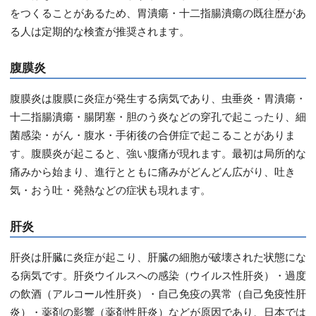
をつくることがあるため、胃潰瘍・十二指腸潰瘍の既往歴があ
る人は定期的な検査が推奨されます。
腹膜炎
腹膜炎は腹膜に炎症が発生する病気であり、虫垂炎・胃潰瘍・
十二指腸潰瘍・腸閉塞・胆のう炎などの穿孔で起こったり、細
菌感染・がん・腹水・手術後の合併症で起こることがありま
す。腹膜炎が起こると、強い腹痛が現れます。最初は局所的な
痛みから始まり、進行とともに痛みがどんどん広がり、吐き
気・おう吐・発熱などの症状も現れます。
肝炎
肝炎は肝臓に炎症が起こり、肝臓の細胞が破壊された状態にな
る病気です。肝炎ウイルスへの感染（ウイルス性肝炎）・過度
の飲酒（アルコール性肝炎）・自己免疫の異常（自己免疫性肝
炎）・薬剤の影響（薬剤性肝炎）などが原因であり、日本では