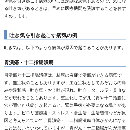
き気を引き起こす病気の中には深刻な病気もあるので、気にな
る吐き気があるときは、早めに医療機関を受診することをおす
すめします。
吐き気を引き起こす病気の例
吐き気は、以下のような病気が原因で起こることがあります。
胃潰瘍・十二指腸潰瘍
胃潰瘍と十二指腸潰瘍は、粘膜の炎症で潰瘍ができる病気で
す。無症状のこともありますが、主な症状としてみぞおちの痛
みや違和感・吐き気・おう吐が現れ、吐血・タール便・貧血な
どが現れることもあります。重症化して穿孔（胃や十二指腸に
穴が開いた状態）が起こると、緊急手術が必要になる場合があ
ります。ピロリ菌感染・ストレス・食生活・生活習慣などが原
因と考えられていて、胃潰瘍・十二指腸潰瘍自体ががんになる
ことはないといわれていますが、胃がん・十二指腸がんが潰瘍