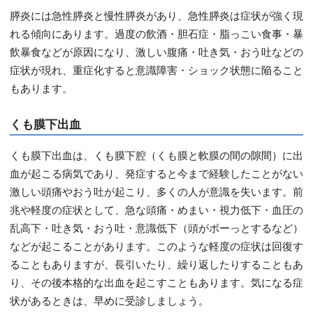
膵炎には急性膵炎と慢性膵炎があり、急性膵炎は症状が強く現
れる傾向にあります。過度の飲酒・胆石症・脂っこい食事・暴
飲暴食などが原因になり、激しい腹痛・吐き気・おう吐などの
症状が現れ、重症化すると意識障害・ショック状態に陥ること
もあります。
くも膜下出血
くも膜下出血は、くも膜下腔（くも膜と軟膜の間の隙間）に出
血が起こる病気であり、発症すると今まで経験したことがない
激しい頭痛やおう吐が起こり、多くの人が意識を失います。前
兆や軽度の症状として、急な頭痛・めまい・視力低下・血圧の
乱高下・吐き気・おう吐・意識低下（頭がボーっとするなど）
などが起こることがあります。このような軽度の症状は回復す
ることもありますが、長引いたり、繰り返したりすることもあ
り、その後本格的な出血を起こすこともあります。気になる症
状があるときは、早めに受診しましょう。