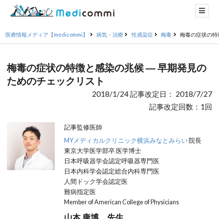
医療情報メディア【medicommi】
病気・治療
性感染症
梅毒
梅毒の症状の特
梅毒の症状の特徴と感染の兆候 ― 早期発見の
ためのチェックリスト
2018/1/24 記事改定日： 2018/7/27
記事改定回数：1回
記事監修医師
MYメディカルクリニック横浜みなとみらい
院長
東京大学医学部卒 医学博士
日本呼吸器学会認定呼吸器専門医
日本内科学会認定総合内科専門医
人間ドック学会認定医
難病指定医
Member of American College of Physicians
山本 康博 先生