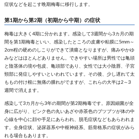
症状などを起こす晩期梅毒に移行します。
第1期から第2期（初期から中期）の症状
梅毒は大きく4期に分かれます。感染して3週間から3カ月の期
間を第1期梅毒といい、感染したところの皮膚や粘膜に5mm～
2cm程の硬めのしこりができて潰瘍となりますが、痛みやかゆ
みなどはほとんどありません。できやすい場所は男性では亀頭
と陰茎体の境や包皮、亀頭部であり、女性では大小陰唇、子宮
頸部に発症しやすいといわれています。その後、少し遅れて太
ももの付け根に無痛の腫れがでますが、これらの大半は2～3
週間で消えます。
感染して3カ月から3年の期間が第2期梅毒です。原因細菌が全
身に広がり、ピンク色の丸いあざや赤茶色のブツブツが体の中
心線を中心に顔や手足にあらわれ、脱毛症状などもあらわれま
す。全身症状、泌尿器系や中枢神経系、筋骨格系の症状がみら
れる場合もあります。