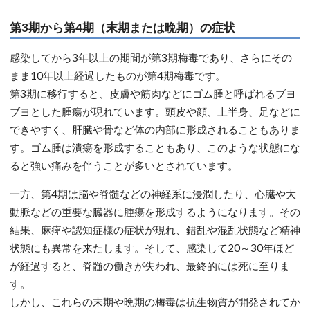
第3期から第4期（末期または晩期）の症状
感染してから3年以上の期間が第3期梅毒であり、さらにその
まま10年以上経過したものが第4期梅毒です。
第3期に移行すると、皮膚や筋肉などにゴム腫と呼ばれるブヨ
ブヨとした腫瘍が現れています。頭皮や顔、上半身、足などに
できやすく、肝臓や骨など体の内部に形成されることもありま
す。ゴム腫は潰瘍を形成することもあり、このような状態にな
ると強い痛みを伴うことが多いとされています。
一方、第4期は脳や脊髄などの神経系に浸潤したり、心臓や大
動脈などの重要な臓器に腫瘍を形成するようになります。その
結果、麻痺や認知症様の症状が現れ、錯乱や混乱状態など精神
状態にも異常を来たします。そして、感染して20～30年ほど
が経過すると、脊髄の働きが失われ、最終的には死に至りま
す。
しかし、これらの末期や晩期の梅毒は抗生物質が開発されてか