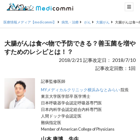
医療情報メディア【medicommi】
病気・治療
がん
大腸がん
大腸がんは食べ
大腸がんは食べ物で予防できる？善玉菌を増や
すためのレシピとは！？
2018/2/21 記事改定日： 2018/7/10
記事改定回数：1回
記事監修医師
MYメディカルクリニック横浜みなとみらい
院長
東京大学医学部卒 医学博士
日本呼吸器学会認定呼吸器専門医
日本内科学会認定総合内科専門医
人間ドック学会認定医
難病指定医
Member of American College of Physicians
山本 康博 先生