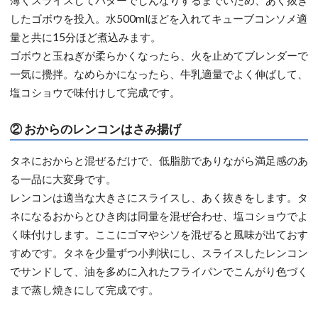
薄くスライスしてバターでしんなりするまでいため、あく抜き
したゴボウを投入。水500mlほどを入れてキューブコンソメ適
量と共に15分ほど煮込みます。
ゴボウと玉ねぎが柔らかくなったら、火を止めてブレンダーで
一気に攪拌。なめらかになったら、牛乳適量でよく伸ばして、
塩コショウで味付けして完成です。
② おからのレンコンはさみ揚げ
タネにおからと混ぜるだけで、低脂肪でありながら満足感のあ
る一品に大変身です。
レンコンは適当な大きさにスライスし、あく抜きをします。タ
ネになるおからとひき肉は同量を混ぜ合わせ、塩コショウでよ
く味付けします。ここにゴマやシソを混ぜると風味が出ておす
すめです。タネを少量ずつ小判状にし、スライスしたレンコン
でサンドして、油を多めに入れたフライパンでこんがり色づく
まで蒸し焼きにして完成です。