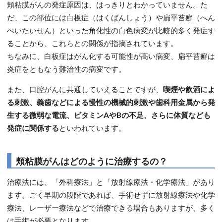
頬粘膜がんの発症原因は、はっきりとわかっていません。た
だ、この部位には白板症（はくばんしょう）や扁平苔癬（へん
ぺいたいせん）といった角化性の白色病変が比較的多く発症す
ることから、これらとの関係が指摘されています。
ちなみに、白板症はがん化する可能性が高い病変、扁平苔癬は
炎症をともなう難治性の病変です。
また、口腔がんに共通していえることですが、
喫煙や飲酒によ
る刺激、義歯などによる慢性の機械的刺激や歯科用金属から発
生する微弱な電流、ビタミンAやBの不足、さらに体質なども
発症に関係する
といわれています。
頬粘膜がんはどのように治療するの？
治療法には、「外科療法」と「放射線療法・化学療法」があり
ます。ごく早期の段階であれば、手術せずに放射線療法や化学
療法、レーザー療法などで治療できる場合もありますが、多く
は手術が必要となります。