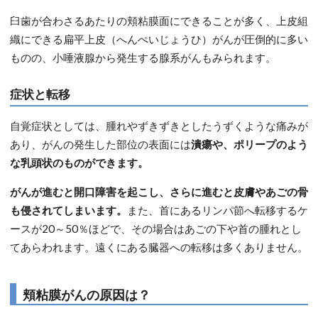
臼歯が合わさるあたりの頬粘膜面にできることが多く、上皮組
織にできる扁平上皮（へんぺいじょうひ）がんが圧倒的に多い
ものの、小唾液腺から発生する腺系がんもみられます。
症状と転移
自覚症状としては、腫れやずきずきとしたうずくような痛みが
あり、がんの発生した部位の表面には
潰瘍や、ポリープのよう
な乳頭状のものができます。
がんが進むと開口障害を起こし、さらに進むと皮膚やあごの骨
も侵されてしまいます。
また、首にあるリンパ節へ転移するケ
ースが20～50％ほどで、その場合はあごの下や首の腫れとし
てあらわれます。遠くにある臓器への転移は多くありません。
頬粘膜がんの原因は？