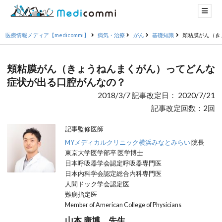
医療情報メディア【medicommi】
病気・治療
がん
基礎知識
頬粘膜がん（き
頬粘膜がん（きょうねんまくがん）ってどんな
症状が出る口腔がんなの？
2018/3/7 記事改定日： 2020/7/21
記事改定回数：2回
記事監修医師
MYメディカルクリニック横浜みなとみらい
院長
東京大学医学部卒 医学博士
日本呼吸器学会認定呼吸器専門医
日本内科学会認定総合内科専門医
人間ドック学会認定医
難病指定医
Member of American College of Physicians
山本 康博 先生