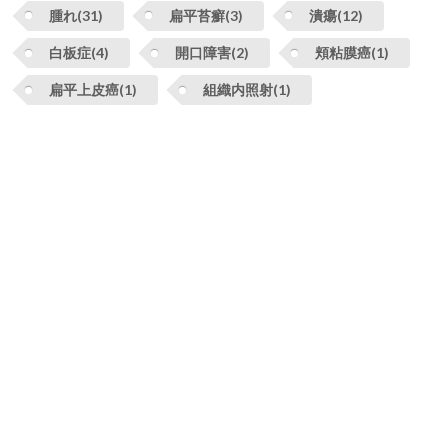
腫れ(31)
扁平苔癬(3)
潰瘍(12)
白板症(4)
開口障害(2)
頬粘膜癌(1)
扁平上皮癌(1)
組織内照射(1)