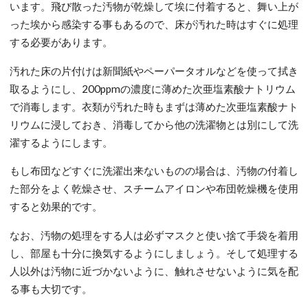
います。飛び散った汚物が乾燥して埃に付着すると、舞い上が
った埃から感染する事もあるので、床が汚れた時はすぐに処理
する必要があります。
汚れた床の片付けは新聞紙やペーパータオルなどを使って拭き
取るようにし、200ppmの濃度に薄めた次亜塩素酸ナトリウム
で消毒します。衣類が汚れた時もまずは薄めた次亜塩素酸ナト
リウムに浸しておき、消毒してから他の洗濯物とは別にして洗
濯するようにします。
もし布団などすぐに洗濯出来ないものの場合は、汚物の付着し
た部分をよく乾燥させ、スチームアイロンや布団乾燥機を使用
すると効果的です。
なお、汚物の処理をする人は必ずマスクと使い捨て手袋を着用
し、部屋も十分に換気するようにしましょう。そして処理する
人以外は汚物に近づかないように、触れさせないように気を配
る事も大切です。