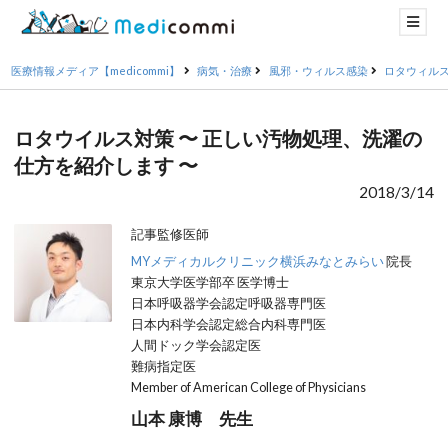
医療情報メディア【medicommi】
病気・治療
風邪・ウィルス感染
ロタウィル
ロタウイルス対策 〜 正しい汚物処理、洗濯の
仕方を紹介します 〜
2018/3/14
記事監修医師
MYメディカルクリニック横浜みなとみらい
院長
東京大学医学部卒 医学博士
日本呼吸器学会認定呼吸器専門医
日本内科学会認定総合内科専門医
人間ドック学会認定医
難病指定医
Member of American College of Physicians
山本 康博 先生