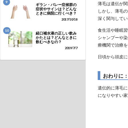
9
薄毛は遺伝が関
ギラン・バレー症候群の
症状やサインは？どんな
しかし、薄毛の
ときに病院に行くべき？
深く関与してい
2017/10/18
食生活や睡眠習
10
経口補水液の正しい飲み
シャンプーや染
かたとは？どんなときに
飲むべきなの？
療機関で治療を
2019/7/7
日頃から頭皮に
おわりに
遺伝的に薄毛に
になりやすい家