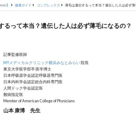
mmi】
健康ガイド
コンプレックス
薄毛は遺伝するって本当？遺伝した人は必ず薄
するって本当？遺伝した人は必ず薄毛になるの？
記事監修医師
MYメディカルクリニック横浜みなとみらい
院長
東京大学医学部卒 医学博士
日本呼吸器学会認定呼吸器専門医
日本内科学会認定総合内科専門医
人間ドック学会認定医
難病指定医
Member of American College of Physicians
山本 康博 先生