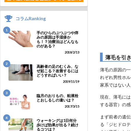
コラムRanking
1
手のひらのぶつぶつや痒
みの原因は手湿疹か
も！？治療法はどんなも
のがある？
2018/2/13
薄毛を引
2
高齢者の足のむくみ、な
薄毛の原因の一
ぜ起こる？改善するには
どうすればいい？
れぞれ男性ホル
2019/11/19
家系ではない人
3
臨月のおりもの、粘液栓
現在、薄毛には
とおしるしの違いは？
する器官）の感
2017/3/15
まず前者の遺伝
4
ウォーキングは1日何分
る「ジヒドロテ
歩けば効果が出る？続け
るコツは？