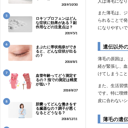
人は薄毛になり
2019/10/30
また薄毛は、ジ
5
ロキソプロフェンはどん
られることで発
な症状に効果がある？副
作用などの注意点は？
になりやすいで
2019/5/1
6
遺伝以外
まぶたに帯状疱疹ができ
ると、どんな症状が出る
の？
薄毛の原因は、
2018/8/1
経が緊張し、血
7
けてしまうこと
血管年齢ってどう測定す
るの？ 指での測定は精度
が低い？
また、生活習慣
2018/8/27
です。特に喫煙
皮に合わないシ
8
胆嚢ってどんな働きをす
る臓器なの？調子が悪く
なるとどうなる？
薄毛の遺
2018/12/11