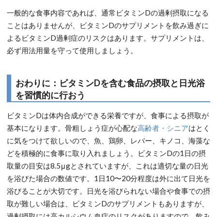
一般的な食事内容であれば、通常ビタミンDの過剰摂取になる
ことはありませんが、ビタミンDのサプリメントを飲み過ぎに
よるビタミンD過剰症のリスクはあります。サプリメントは、
必ず用法用量を守って使用しましょう。
おわりに：ビタミンDを含む食品の摂取と日光浴
を習慣的に行おう
ビタミンDは体内合成ができる栄養ですが、食事による摂取が
基本になります。骨粗しょう症が心配な
高齢者・シニア
はとく
に気をつけて欲しいので、魚、鶏卵、レバー、キノコ、海藻な
どを積極的に食事に取り入れましょう。ビタミンDの1日の摂
取量の目安は8.5μgとされていますが、これは適切な量の日光
を浴びた場合の数値です。1日10〜20分程度は外に出て日光を
浴びることが大切です。日光を浴びられない場合や食事での摂
取が難しい場合は、ビタミンDのサプリメントもありますが、
過剰摂取には高カルシウム血症のリスクがありますので、飲み