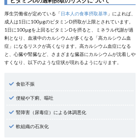
ビタミンDの過剰摂取のリスクについて
厚生労働省が定めている「
日本人の食事摂取基準
」によれば、
成人は1日に100μgのビタミンD摂取が上限とされています。
1日に100μgを上回るビタミンDを摂ると、ミネラル代謝が過
剰となり、血液中のカルシウムが多くなる「高カルシウム血
症」になるリスクが高くなります。高カルシウム血症になる
と、心臓や腎臓など、さまざまな臓器にカルシウムが沈着しや
すくなり、以下のような症状が現れるようになります。
食欲不振
便秘や下痢、嘔吐
腎障害（尿毒症）による体調悪化
軟組織の石灰化