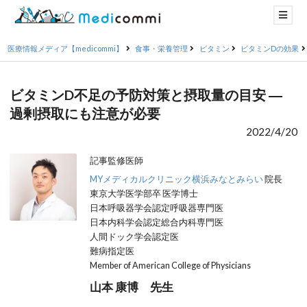
医療情報メディア【medicommi】
食事・栄養管理
ビタミン
ビタミンDの効果
ビタミンD不足の予防対策と摂取量の目安 ―
過剰摂取にも注意が必要
2022/4/20
記事監修医師
MYメディカルクリニック横浜みなとみらい
院長
東京大学医学部卒 医学博士
日本呼吸器学会認定呼吸器専門医
日本内科学会認定総合内科専門医
人間ドック学会認定医
難病指定医
Member of American College of Physicians
山本 康博 先生