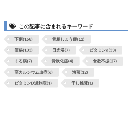
この記事に含まれるキーワード
下痢(158)
骨粗しょう症(12)
便秘(133)
日光浴(7)
ビタミンd(33)
くる病(7)
骨軟化症(4)
食欲不振(27)
高カルシウム血症(6)
海藻(12)
ビタミンD過剰症(1)
干し椎茸(1)