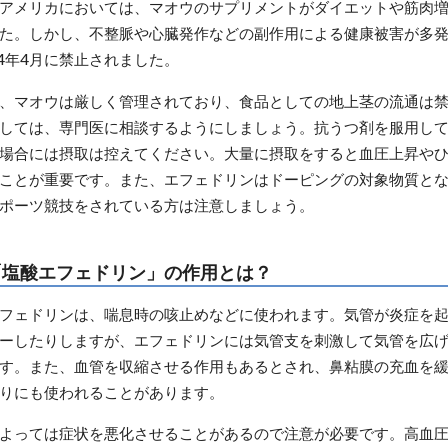
アメリカにおいては、マオウのサプリメントがダイエットや筋肉
た。しかし、不整脈や心臓発作などの副作用による健康被害が多
04年4月に禁止されました。
、マオウは厳しく管理されており、食品としての地上茎の流通は
しては、専門医に相談するようにしましょう。抗うつ剤を服用し
場合には摂取は控えてください。大量に摂取をすると血圧上昇や
ことが重要です。また、エフェドリンはドーピングの対象物質と
ポーツ競技をされている方は注意しましょう。
「塩酸エフェドリン」の作用とは？
フェドリンは、喘息時の咳止めなどに使われます。気管が炎症を
ーしたりしますが、エフェドリンには気管支を刺激して気管を広
す。また、血管を収縮させる作用もあるとされ、鼻粘膜の充血を
りにも使われることがあります。
よっては症状を悪化させることがあるので注意が必要です。高血