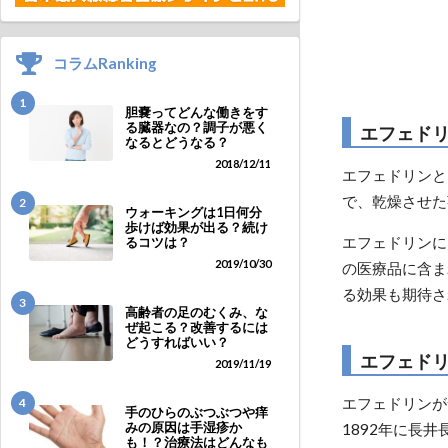
コラムRanking
1
胆嚢ってどんな働きをす
る臓器なの？調子が悪く
エフェド
なるとどうなる？
2018/12/11
エフェドリンと
で、乾燥させた
2
ウォーキングは1日何分
歩けば効果が出る？続け
エフェドリンに
るコツは？
2019/10/30
の医療品に含ま
る効果も期待さ
3
高齢者の足のむくみ、な
ぜ起こる？改善するには
どうすればいい？
エフェド
2019/11/19
エフェドリンが
4
手のひらのぶつぶつや痒
みの原因は手湿疹か
1892年に長
も！？治療法はどんなも