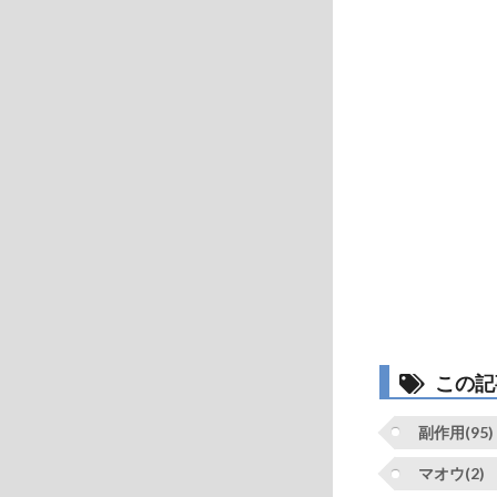
この記
副作用(95)
マオウ(2)