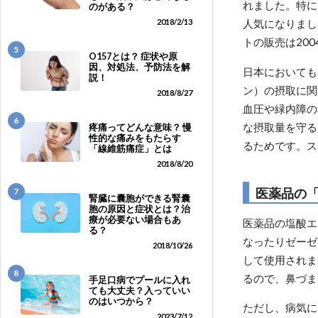
れました。特に
のがある？
2018/2/13
人気になりまし
トの販売は20
5
O157とは？ 症状や原
因、対処法、予防法を解
日本においても
説！
ン）の摂取に関
2018/8/27
血圧や緑内障の
6
な摂取量を守る
疼痛ってどんな意味？ 慢
性的な痛みをもたらす
るためです。ス
「線維筋痛症」とは
2018/8/20
医薬品の
7
腎臓に囊胞ができる腎囊
胞の原因と症状とは？治
療が必要ない場合もあ
医薬品の塩酸エ
る？
なったりゼーゼ
2018/10/26
して使用されま
8
るので、鼻づま
手足口病でプールに入れ
ても大丈夫？入っていい
のはいつから？
ただし、病気に
2023/7/12