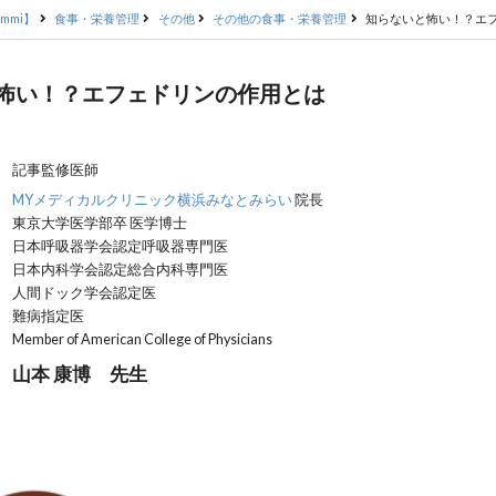
mmi】
食事・栄養管理
その他
その他の食事・栄養管理
知らないと怖い！？エ
怖い！？エフェドリンの作用とは
記事監修医師
MYメディカルクリニック横浜みなとみらい
院長
東京大学医学部卒 医学博士
日本呼吸器学会認定呼吸器専門医
日本内科学会認定総合内科専門医
人間ドック学会認定医
難病指定医
Member of American College of Physicians
山本 康博 先生