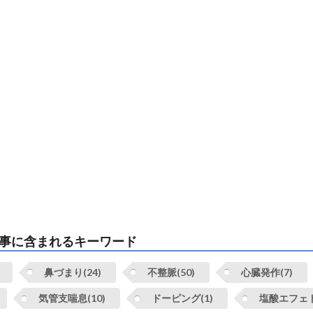
事に含まれるキーワード
鼻づまり(24)
不整脈(50)
心臓発作(7)
気管支喘息(10)
ドーピング(1)
塩酸エフェド