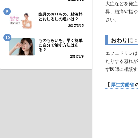
大症などを発症
昇、頭痛や指や
9
臨月のおりもの、粘液栓
とおしるしの違いは？
さい。
2017/3/15
10
おわりに
ものもらいを、早く簡単
に自分で治す方法はあ
る？
エフェドリンは
2017/8/9
たりする恐れが
ず医師に相談す
【
厚生労働省