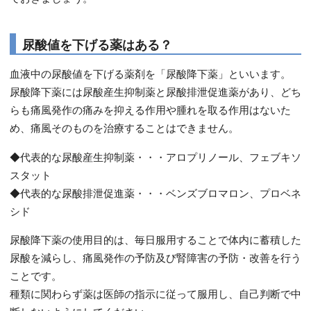
尿酸値を下げる薬はある？
血液中の尿酸値を下げる薬剤を「尿酸降下薬」といいます。
尿酸降下薬には尿酸産生抑制薬と尿酸排泄促進薬があり、どち
らも痛風発作の痛みを抑える作用や腫れを取る作用はないた
め、痛風そのものを治療することはできません。
◆代表的な尿酸産生抑制薬・・・アロプリノール、フェブキソ
スタット
◆代表的な尿酸排泄促進薬・・・ベンズブロマロン、プロベネ
シド
尿酸降下薬の使用目的は、毎日服用することで体内に蓄積した
尿酸を減らし、痛風発作の予防及び腎障害の予防・改善を行う
ことです。
種類に関わらず薬は医師の指示に従って服用し、自己判断で中