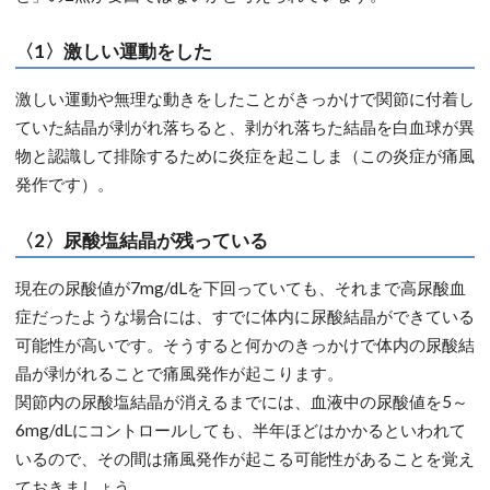
〈1〉激しい運動をした
激しい運動や無理な動きをしたことがきっかけで関節に付着し
ていた結晶が剥がれ落ちると、剥がれ落ちた結晶を白血球が異
物と認識して排除するために炎症を起こしま（この炎症が痛風
発作です）。
〈2〉尿酸塩結晶が残っている
現在の尿酸値が7mg/dLを下回っていても、それまで高尿酸血
症だったような場合には、すでに体内に尿酸結晶ができている
可能性が高いです。そうすると何かのきっかけで体内の尿酸結
晶が剥がれることで痛風発作が起こります。
関節内の尿酸塩結晶が消えるまでには、血液中の尿酸値を5～
6mg/dLにコントロールしても、半年ほどはかかるといわれて
いるので、その間は痛風発作が起こる可能性があることを覚え
ておきましょう。