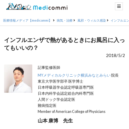
医療情報メディア【medicommi】
病気・治療
風邪・ウィルス感染
インフルエ
インフルエンザで熱があるときにお風呂に入っ
てもいいの？
2018/5/2
記事監修医師
MYメディカルクリニック横浜みなとみらい
院長
東京大学医学部卒 医学博士
日本呼吸器学会認定呼吸器専門医
日本内科学会認定総合内科専門医
人間ドック学会認定医
難病指定医
Member of American College of Physicians
山本 康博 先生