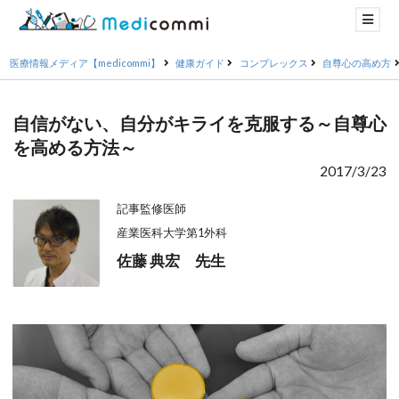
医療情報メディア【medicommi】
健康ガイド
コンプレックス
自尊心の高め方
自信がない、自分がキライを克服する～自尊心
を高める方法～
2017/3/23
記事監修医師
産業医科大学第1外科
佐藤 典宏 先生