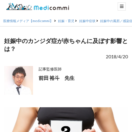
医療情報メディア【medicommi】
妊娠・育児
妊娠中症状
妊娠中の風邪／感染
妊娠中のカンジダ症が赤ちゃんに及ぼす影響と
は？
2018/4/20
記事監修医師
前田 裕斗 先生