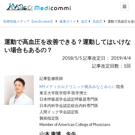
医療情報メディア【medicommi】
健康ガイド
血圧
高血圧
運動で高血圧を改
運動で高血圧を改善できる？運動してはいけな
い場合もあるの？
2018/5/5 記事改定日： 2019/4/4
記事改定回数：1回
記事監修医師
MYメディカルクリニック横浜みなとみらい
院長
東京大学医学部卒 医学博士
日本呼吸器学会認定呼吸器専門医
日本内科学会認定総合内科専門医
人間ドック学会認定医
難病指定医
Member of American College of Physicians
山本 康博 先生