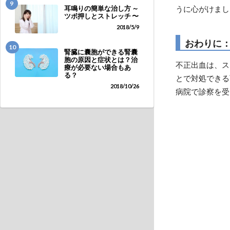
9
うに心がけまし
耳鳴りの簡単な治し方 ～
ツボ押しとストレッチ 〜
2018/5/9
おわりに
10
腎臓に囊胞ができる腎囊
胞の原因と症状とは？治
不正出血は、ス
療が必要ない場合もあ
る？
とで対処できる
2018/10/26
病院で診察を受