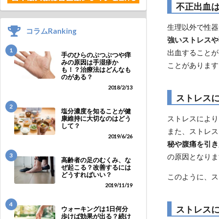
不正出血
生理以外で性器
コラムRanking
強いストレスや
1
出血することが
手のひらのぶつぶつや痒
みの原因は手湿疹か
ことがあります
も！？治療法はどんなも
のがある？
2018/2/13
ストレス
2
塩分濃度を知ることが健
ストレスにより
康維持に大切なのはどう
して？
また、ストレス
2019/6/26
秘や腹痛を引き
3
の原因となりま
高齢者の足のむくみ、な
ぜ起こる？改善するには
どうすればいい？
このように、ス
2019/11/19
4
ストレス
ウォーキングは1日何分
歩けば効果が出る？続け