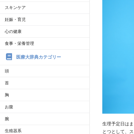
スキンケア
妊娠・育児
心の健康
食事・栄養管理
医療大辞典カテゴリー
頭
首
胸
お腹
腕
生理予定日はま
生殖器系
とつとして、ス