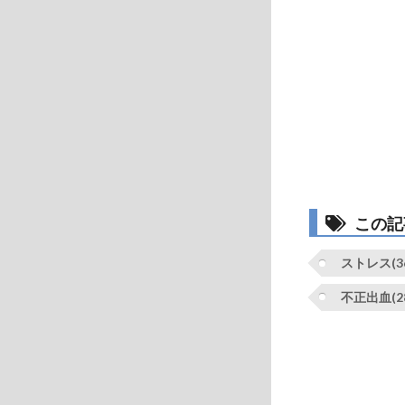
この記
ストレス(36
不正出血(2