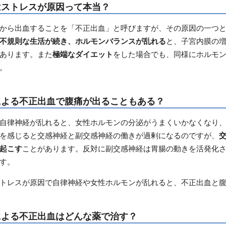
はストレスが原因って本当？
から出血することを「不正出血」と呼びますが、その原因の一つ
不規則な生活が続き、ホルモンバランスが乱れる
と、子宮内膜の
あります。また
極端なダイエット
をした場合でも、同様にホルモ
。
による不正出血で腹痛が出ることもある？
自律神経が乱れると、女性ホルモンの分泌がうまくいかなくなり
を感じると交感神経と副交感神経の働きが過剰になるのですが、
起こす
ことがあります。反対に副交感神経は胃腸の動きを活発化
す。
トレスが原因で自律神経や女性ホルモンが乱れると、不正出血と
による不正出血はどんな薬で治す？