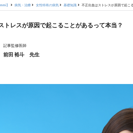
mmi】
病気・治療
女性特有の病気
基礎知識
不正出血はストレスが原因で起こ
ストレスが原因で起こることがあるって本当？
記事監修医師
前田 裕斗 先生