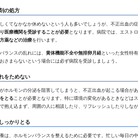
剤の処方
しくてなかなか休めないという人も多いでしょうが、不正出血の
り医療機関を受診することが必要
となります。病院では、エスト
方薬などの治療
を行います。
バランスの乱れには、
黄体機能不全や無排卵月経
といった女性特
おさまらないという場合には必ず病院を受診しましょう。
れをためない
がホルモンの分泌を阻害してしまうと、不正出血が起こる場合が
をとる
ことが必要となります。特に環境の変化があるときなどは
で抱え込まず、周囲の人に相談したり、リフレッシュしたりしな
しっかりとる
養は、ホルモンバランスを整えるために必要です。忙しい毎日の