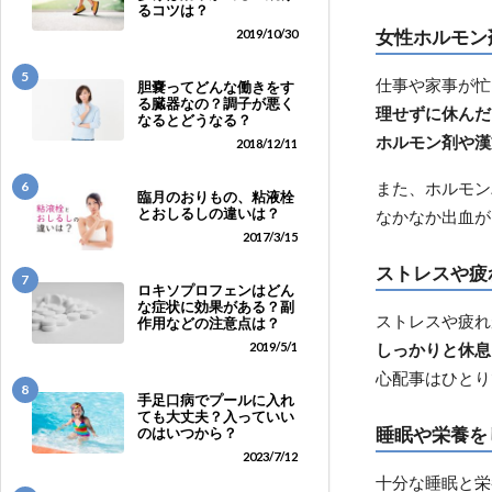
るコツは？
女性ホルモン
2019/10/30
5
仕事や家事が忙
胆嚢ってどんな働きをす
る臓器なの？調子が悪く
理せずに休んだ
なるとどうなる？
ホルモン剤や漢
2018/12/11
また、ホルモン
6
臨月のおりもの、粘液栓
とおしるしの違いは？
なかなか出血が
2017/3/15
ストレスや疲
7
ロキソプロフェンはどん
な症状に効果がある？副
ストレスや疲れ
作用などの注意点は？
2019/5/1
しっかりと休息
心配事はひとり
8
手足口病でプールに入れ
ても大丈夫？入っていい
睡眠や栄養を
のはいつから？
2023/7/12
十分な睡眠と栄