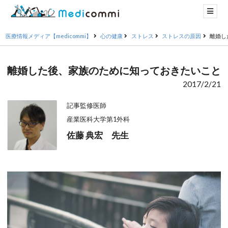
医療情報メディア【medicommi】
心の健康
ストレス
ストレスの原因
離婚し
離婚した後、家族のために知っておきたいこと
2017/2/21
記事監修医師
産業医科大学第1外科
佐藤 典宏 先生