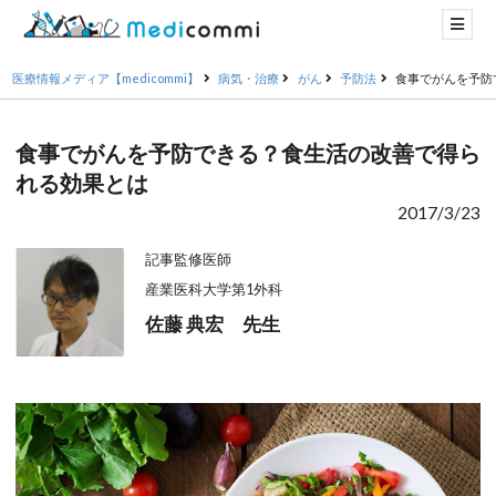
医療情報メディア【medicommi】
病気・治療
がん
予防法
食事でがんを予防
食事でがんを予防できる？食生活の改善で得ら
れる効果とは
2017/3/23
記事監修医師
産業医科大学第1外科
佐藤 典宏 先生