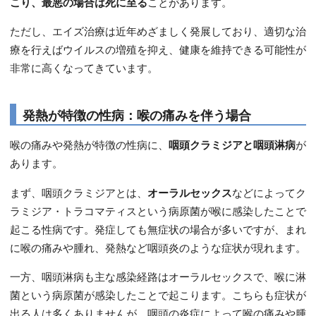
こり、最悪の場合は死に至る
ことがあります。
ただし、エイズ治療は近年めざましく発展しており、適切な治
療を行えばウイルスの増殖を抑え、健康を維持できる可能性が
非常に高くなってきています。
発熱が特徴の性病：喉の痛みを伴う場合
喉の痛みや発熱が特徴の性病に、
咽頭クラミジアと咽頭淋病
が
あります。
まず、咽頭クラミジアとは、
オーラルセックス
などによってク
ラミジア・トラコマティスという病原菌が喉に感染したことで
起こる性病です。発症しても無症状の場合が多いですが、まれ
に喉の痛みや腫れ、発熱など咽頭炎のような症状が現れます。
一方、咽頭淋病も主な感染経路はオーラルセックスで、喉に淋
菌という病原菌が感染したことで起こります。こちらも症状が
出る人は多くありませんが、咽頭の炎症によって喉の痛みや腫