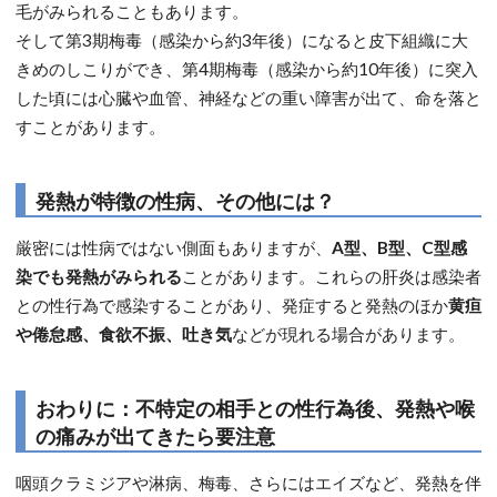
毛がみられることもあります。
そして第3期梅毒（感染から約3年後）になると皮下組織に大
きめのしこりができ、第4期梅毒（感染から約10年後）に突入
した頃には心臓や血管、神経などの重い障害が出て、命を落と
すことがあります。
発熱が特徴の性病、その他には？
厳密には性病ではない側面もありますが、
A型、B型、C型感
染でも発熱がみられる
ことがあります。これらの肝炎は感染者
との性行為で感染することがあり、発症すると発熱のほか
黄疸
や倦怠感、食欲不振、吐き気
などが現れる場合があります。
おわりに：不特定の相手との性行為後、発熱や喉
の痛みが出てきたら要注意
咽頭クラミジアや淋病、梅毒、さらにはエイズなど、発熱を伴