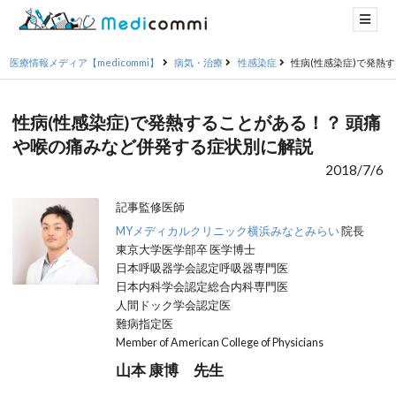
医療情報メディア【medicommi】
病気・治療
性感染症
性病(性感染症)で発熱
性病(性感染症)で発熱することがある！？ 頭痛
や喉の痛みなど併発する症状別に解説
2018/7/6
記事監修医師
MYメディカルクリニック横浜みなとみらい
院長
東京大学医学部卒 医学博士
日本呼吸器学会認定呼吸器専門医
日本内科学会認定総合内科専門医
人間ドック学会認定医
難病指定医
Member of American College of Physicians
山本 康博 先生