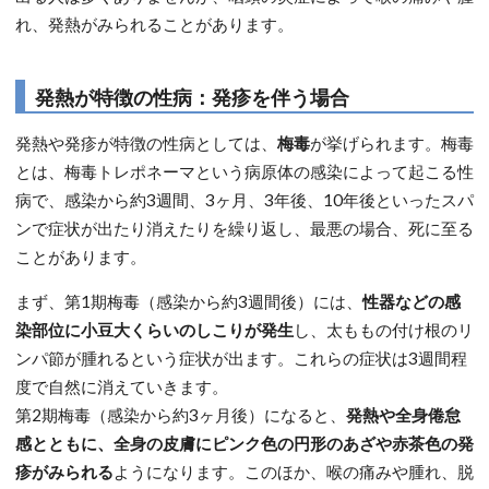
れ、発熱がみられることがあります。
発熱が特徴の性病：発疹を伴う場合
発熱や発疹が特徴の性病としては、
梅毒
が挙げられます。梅毒
とは、梅毒トレポネーマという病原体の感染によって起こる性
病で、感染から約3週間、3ヶ月、3年後、10年後といったスパ
ンで症状が出たり消えたりを繰り返し、最悪の場合、死に至る
ことがあります。
まず、第1期梅毒（感染から約3週間後）には、
性器などの感
染部位に小豆大くらいのしこりが発生
し、太ももの付け根のリ
ンパ節が腫れるという症状が出ます。これらの症状は3週間程
度で自然に消えていきます。
第2期梅毒（感染から約3ヶ月後）になると、
発熱や全身倦怠
感とともに、全身の皮膚にピンク色の円形のあざや赤茶色の発
疹がみられる
ようになります。このほか、喉の痛みや腫れ、脱