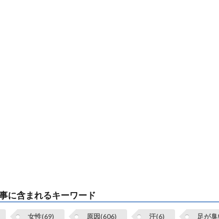
事に含まれるキーワード
女性(69)
原因(606)
汗(6)
足が臭い