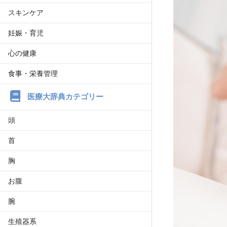
スキンケア
妊娠・育児
心の健康
食事・栄養管理
医療大辞典カテゴリー
頭
首
胸
お腹
腕
生殖器系