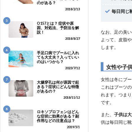
のがある？
2018/2/13
毎日同じ
5
O157とは？ 症状や原
因、対処法、予防法を解
なお、足の臭い
説！
2018/8/27
よって、皮脂や
します。
6
手足口病でプールに入れ
ても大丈夫？入っていい
のはいつから？
女性や子
2023/7/12
女性は冬にブー
7
大腸穿孔は何が原因で起
これはブーツの
きる？症状にどんな特徴
があるの？
れます。つまり
2018/11/12
です。
8
ロキソプロフェンはどん
また、
子供は大
な症状に効果がある？副
作用などの注意点は？
供は毎日同じ靴
2019/5/1