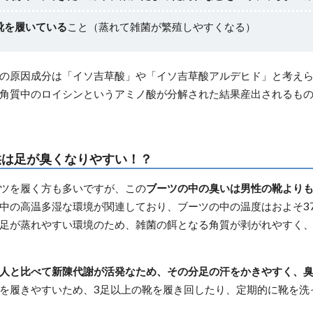
靴を履いている
こと（蒸れて雑菌が繁殖しやすくなる）
の原因成分は「イソ吉草酸」や「イソ吉草酸アルデヒド」と考え
角質中のロイシンというアミノ酸が分解された結果産出されるも
供は足が臭くなりやすい！？
ツを履く方も多いですが、この
ブーツの中の臭いは男性の靴より
中の高温多湿な環境が関連しており、ブーツの中の温度はおよそ37
足が蒸れやすい環境のため、雑菌の餌となる角質が剥がれやすく
人と比べて新陳代謝が活発なため、その分足の汗をかきやすく、
を履きやすいため、3足以上の靴を履き回したり、定期的に靴を洗