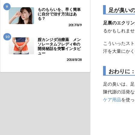
9
足が臭い
ものもらいを、早く簡単
に自分で治す方法はあ
る？
足裏のエクリン
2017/8/9
るかもしれませ
10
腟カンジダ治療薬 メン
こういったスト
ソレータムフレディ®の
開発秘話を突撃インタビ
汗を大量にかく
ュー
2018/8/28
おわりに
足の臭いは、足
陳代謝の活発な
ケア用品
を使っ