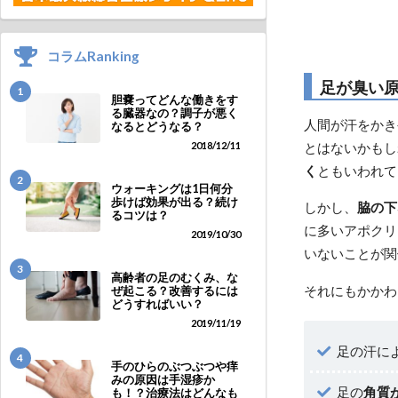
コラムRanking
足が臭い
1
胆嚢ってどんな働きをす
る臓器なの？調子が悪く
人間が汗をかき
なるとどうなる？
2018/12/11
とはないかもし
く
ともいわれて
2
ウォーキングは1日何分
歩けば効果が出る？続け
しかし、
脇の下
るコツは？
に多いアポクリ
2019/10/30
いないことが関
3
高齢者の足のむくみ、な
それにもかかわ
ぜ起こる？改善するには
どうすればいい？
2019/11/19
足の汗に
4
手のひらのぶつぶつや痒
みの原因は手湿疹か
足の
角質
も！？治療法はどんなも