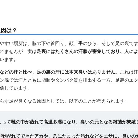
原因は？
やすい場所は、脇の下や首回り、顔、手のひら、そして足の裏で
れませんが、実は
足裏にはたくさんの汗腺が密集しており、人によ
います。
などの汗と比べ、足の裏の汗には本来臭いはありません
。これは
ン腺では汗とともに脂肪やタンパク質を排出する一方、足裏のエ
係しています。
らず足が臭くなる原因としては、以下のことが考えられます。
よって
靴の中が蒸れて高温多湿になり、臭いの元となる雑菌が繁殖
が剥がれてできたアカや、爪にたまった汚れなどをエサに、臭いの