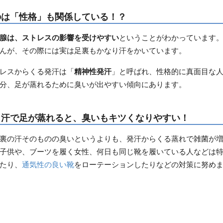
のは「性格」も関係している！？
腺は、ストレスの影響を受けやすい
ということがわかっています
んが、その際には実は足裏もかなり汗をかいています。
レスからくる発汗は「
精神性発汗
」と呼ばれ、性格的に真面目な
分、足が蒸れるために臭いが出やすい傾向にあります。
：汗で足が蒸れると、臭いもキツくなりやすい！
裏の汗そのものの臭いというよりも、発汗からくる蒸れで雑菌が
子供や、ブーツを履く女性、何日も同じ靴を履いている人などは
たり、
通気性の良い靴
をローテーションしたりなどの対策に努め