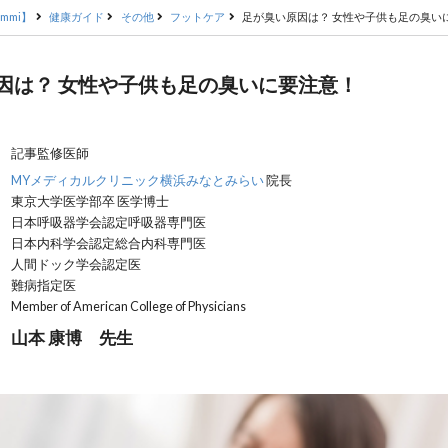
mmi】
健康ガイド
その他
フットケア
足が臭い原因は？ 女性や子供も足の臭い
因は？ 女性や子供も足の臭いに要注意！
記事監修医師
MYメディカルクリニック横浜みなとみらい
院長
東京大学医学部卒 医学博士
日本呼吸器学会認定呼吸器専門医
日本内科学会認定総合内科専門医
人間ドック学会認定医
難病指定医
Member of American College of Physicians
山本 康博 先生