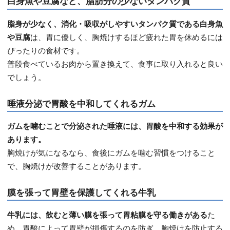
白身魚や豆腐など、脂肪分の少ないタンパク質
脂身が少なく、消化・吸収がしやすいタンパク質である白身魚
や豆腐
は、胃に優しく、胸焼けするほど疲れた胃を休めるには
ぴったりの食材です。
普段食べているお肉から置き換えて、食事に取り入れると良い
でしょう。
唾液分泌で胃酸を中和してくれるガム
ガムを噛むことで分泌された唾液には、胃酸を中和する効果が
あります。
胸焼けが気になるなら、食後にガムを噛む習慣をつけること
で、胸焼けが改善することがあります。
膜を張って胃壁を保護してくれる牛乳
牛乳には、飲むと薄い膜を張って胃粘膜を守る働きがある
た
め、胃酸によって胃壁が損傷するのを防ぎ、胸焼けを防止する