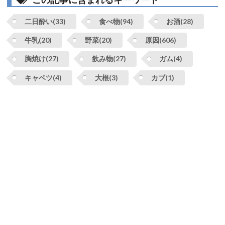
二日酔い(33)
食べ物(94)
お酒(28)
牛乳(20)
野菜(20)
原因(606)
胸焼け(27)
飲み物(27)
ガム(4)
キャベツ(4)
大根(3)
カブ(1)