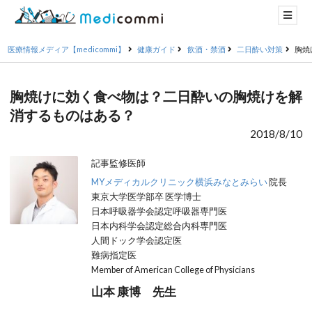
医療情報メディア【medicommi】
健康ガイド
飲酒・禁酒
二日酔い対策
胸焼
胸焼けに効く食べ物は？二日酔いの胸焼けを解
消するものはある？
2018/8/10
記事監修医師
MYメディカルクリニック横浜みなとみらい
院長
東京大学医学部卒 医学博士
日本呼吸器学会認定呼吸器専門医
日本内科学会認定総合内科専門医
人間ドック学会認定医
難病指定医
Member of American College of Physicians
山本 康博 先生