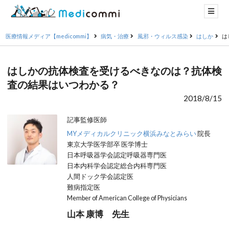
医療情報メディア【medicommi】
病気・治療
風邪・ウィルス感染
はしか
は
はしかの抗体検査を受けるべきなのは？抗体検
査の結果はいつわかる？
2018/8/15
記事監修医師
MYメディカルクリニック横浜みなとみらい
院長
東京大学医学部卒 医学博士
日本呼吸器学会認定呼吸器専門医
日本内科学会認定総合内科専門医
人間ドック学会認定医
難病指定医
Member of American College of Physicians
山本 康博 先生