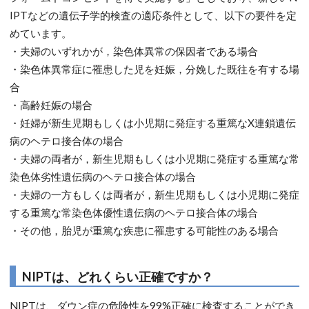
IPTなどの遺伝子学的検査の適応条件として、以下の要件を定
めています。
・夫婦のいずれかが，染色体異常の保因者である場合
・染色体異常症に罹患した児を妊娠，分娩した既往を有する場
合
・高齢妊娠の場合
・妊婦が新生児期もしくは小児期に発症する重篤なX連鎖遺伝
病のヘテロ接合体の場合
・夫婦の両者が，新生児期もしくは小児期に発症する重篤な常
染色体劣性遺伝病のヘテロ接合体の場合
・夫婦の一方もしくは両者が，新生児期もしくは小児期に発症
する重篤な常染色体優性遺伝病のヘテロ接合体の場合
・その他，胎児が重篤な疾患に罹患する可能性のある場合
NIPTは、どれくらい正確ですか？
NIPTは、ダウン症の危険性を99%正確に検査することができ