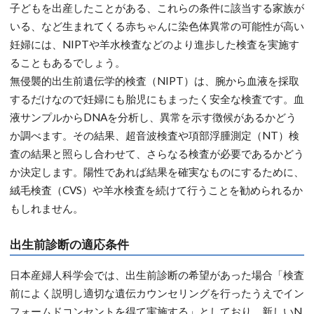
子どもを出産したことがある、これらの条件に該当する家族が
いる、など生まれてくる赤ちゃんに染色体異常の可能性が高い
妊婦には、NIPTや羊水検査などのより進歩した検査を実施す
ることもあるでしょう。
無侵襲的出生前遺伝学的検査（NIPT）は、腕から血液を採取
するだけなので妊婦にも胎児にもまったく安全な検査です。血
液サンプルからDNAを分析し、異常を示す徴候があるかどう
か調べます。その結果、超音波検査や項部浮腫測定（NT）検
査の結果と照らし合わせて、さらなる検査が必要であるかどう
か決定します。陽性であれば結果を確実なものにするために、
絨毛検査（CVS）や羊水検査を続けて行うことを勧められるか
もしれません。
出生前診断の適応条件
日本産婦人科学会では、出生前診断の希望があった場合「検査
前によく説明し適切な遺伝カウンセリングを行ったうえでイン
フォームドコンセントを得て実施する」としており、新しいN