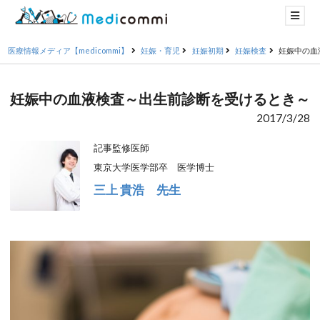
医療情報メディア【medicommi】
妊娠・育児
妊娠初期
妊娠検査
妊娠中の血
妊娠中の血液検査～出生前診断を受けるとき～
2017/3/28
記事監修医師
東京大学医学部卒 医学博士
三上 貴浩 先生