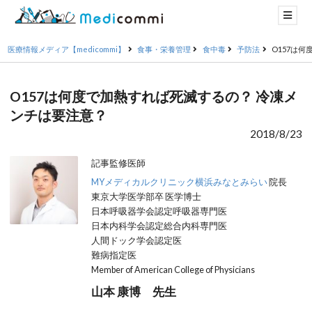
医療情報メディア【medicommi】
食事・栄養管理
食中毒
予防法
O157は
O157は何度で加熱すれば死滅するの？ 冷凍メ
ンチは要注意？
2018/8/23
記事監修医師
MYメディカルクリニック横浜みなとみらい
院長
東京大学医学部卒 医学博士
日本呼吸器学会認定呼吸器専門医
日本内科学会認定総合内科専門医
人間ドック学会認定医
難病指定医
Member of American College of Physicians
山本 康博 先生