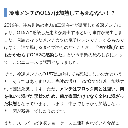
冷凍メンチのO157は加熱しても死なない！？
2016年、神奈川県の食肉加工卸会社が販売した冷凍メンチに
より、O157に感染した患者が続出するという事件が発生しま
した。問題となったメンチカツは電子レンジでチンするもので
はなく、油で揚げるタイプのものだったため、「
油で揚げたに
もかかわらずO157に感染した
」という事態の恐ろしさによっ
て、このニュースは話題となりました。
では、冷凍メンチのO157は加熱しても死滅しないのかという
と、そうではありません。先述の通り、75℃で1分以上加熱す
れば菌は死滅します。ただ、
メンチはブロック肉とは違い、肉
を挽いて混ぜた形状のため、菌が表面だけでなく全体に混ざっ
た状態
となっています。つまり、中までしっかり加熱しない
と、菌が残存してしまうのです。
また、スーパーの冷凍ショーケースに陳列されている食品に