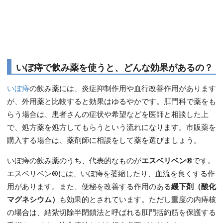
いぼ痔で飲み薬を使うと、どんな効果があるの？
いぼ痔
の飲み薬には、炎症抑制作用や血行改善作用があります
が、外用薬と比較すると効果はゆるやかです。肛門科で薬をも
らう場合は、患者さんの症状や希望などを医師と相談した上
で、処方薬を処方してもらうという流れになります。市販薬を
購入する場合は、薬剤師に相談をして薬を選びましょう。
いぼ痔の飲み薬のうち、代表的なものが
エスベリベン®
です。
エスベリベン®には、いぼ痔を萎縮したり、血流を良くする作
用があります。また、便秘を改善する作用のある
緩下剤（酸化
マグネシウム）
も効果的とされています。ただし重度の内痔核
の場合は、結紮切除半閉鎖法と呼ばれる肛門括約筋を保護する