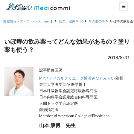
医療情報メディア【medicommi】
病気・治療
痔
その他の痔
いぼ痔の飲み薬
いぼ痔の飲み薬ってどんな効果があるの？塗り
薬も使う？
2018/8/31
記事監修医師
MYメディカルクリニック横浜みなとみらい
院長
東京大学医学部卒 医学博士
日本呼吸器学会認定呼吸器専門医
日本内科学会認定総合内科専門医
人間ドック学会認定医
難病指定医
Member of American College of Physicians
山本 康博 先生