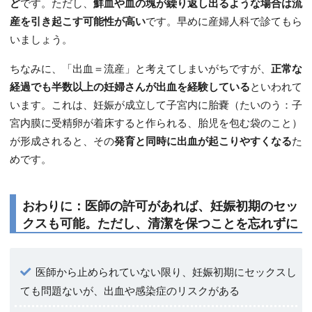
ど
です。ただし、
鮮血や血の塊が繰り返し出るような場合は流
産を引き起こす可能性が高い
です。早めに産婦人科で診てもら
いましょう。
ちなみに、「出血＝流産」と考えてしまいがちですが、
正常な
経過でも半数以上の妊婦さんが出血を経験している
といわれて
います。これは、妊娠が成立して子宮内に胎嚢（たいのう：子
宮内膜に受精卵が着床すると作られる、胎児を包む袋のこと）
が形成されると、その
発育と同時に出血が起こりやすくなる
た
めです。
おわりに：医師の許可があれば、妊娠初期のセッ
クスも可能。ただし、清潔を保つことを忘れずに
医師から止められていない限り、妊娠初期にセックスし
ても問題ないが、出血や感染症のリスクがある