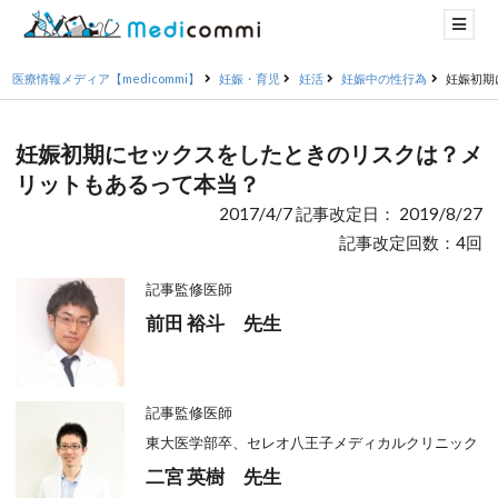
医療情報メディア【medicommi】
妊娠・育児
妊活
妊娠中の性行為
妊娠初期
妊娠初期にセックスをしたときのリスクは？メ
リットもあるって本当？
2017/4/7 記事改定日： 2019/8/27
記事改定回数：4回
記事監修医師
前田 裕斗 先生
記事監修医師
東大医学部卒、セレオ八王子メディカルクリニック
二宮 英樹 先生