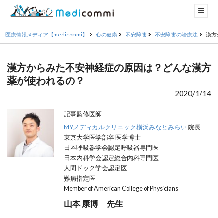
医療情報メディア【medicommi】
心の健康
不安障害
不安障害の治療法
漢方
漢方からみた不安神経症の原因は？どんな漢方
薬が使われるの？
2020/1/14
記事監修医師
MYメディカルクリニック横浜みなとみらい
院長
東京大学医学部卒 医学博士
日本呼吸器学会認定呼吸器専門医
日本内科学会認定総合内科専門医
人間ドック学会認定医
難病指定医
Member of American College of Physicians
山本 康博 先生