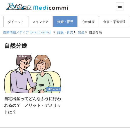
ダイエット
スキンケア
妊娠・育児
心の健康
食事・栄養管理
医療情報メディア【medicommi】
妊娠・育児
出産
自然分娩
自然分娩
2017/9/7
自宅出産ってどんなふうに行わ
れるの？ メリット・デメリッ
トは？