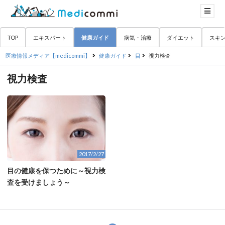
TOP
エキスパート
健康ガイド
病気・治療
ダイエット
スキ
医療情報メディア【medicommi】
健康ガイド
目
視力検査
視力検査
2017/2/27
目の健康を保つために～視力検
査を受けましょう～