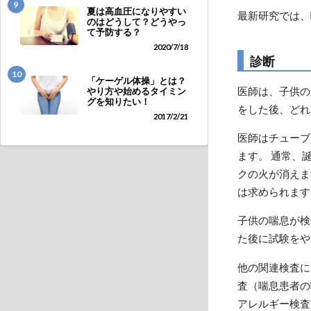
9
夏は高血圧になりやすい
最新研究では、
のはどうして？どうやっ
て予防する？
2020/7/18
診断
10
「ケーゲル体操」とは？
医師は、子供の
やり方や始めるタイミン
グを知りたい！
をした後、どれ
2017/2/21
医師はチューブ
ます。 通常、
クの火が消えま
は求められます
子供の喘息が検
た後に試験をや
他の関連検査に
査（喘息患者の
アレルギー検査