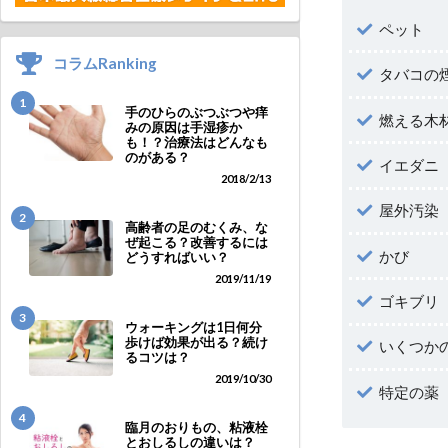
ペット
コラムRanking
タバコの
1
手のひらのぶつぶつや痒
燃える木
みの原因は手湿疹か
も！？治療法はどんなも
のがある？
イエダニ
2018/2/13
屋外汚染
2
高齢者の足のむくみ、な
ぜ起こる？改善するには
かび
どうすればいい？
2019/11/19
ゴキブリ
3
ウォーキングは1日何分
歩けば効果が出る？続け
いくつか
るコツは？
2019/10/30
特定の薬
4
臨月のおりもの、粘液栓
とおしるしの違いは？