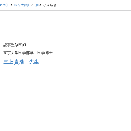
mmi】
医療大辞典
胸
小児喘息
記事監修医師
東京大学医学部卒 医学博士
三上 貴浩 先生