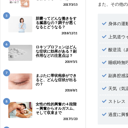
また、その他の
2017/3/15
5
胆嚢ってどんな働きをす
る臓器なの？調子が悪く
身体の運
なるとどうなる？
2018/12/11
上気道ウ
6
ロキソプロフェンはどん
酸逆流（
な症状に効果がある？副
作用などの注意点は？
2019/5/1
睡眠時無
7
副鼻腔感
まぶたに帯状疱疹ができ
ると、どんな症状が出る
の？
天気（気
2018/8/1
ストレス
8
女性の性的興奮の４段階
～興奮からオルガスム、
そして収束まで
過度に興
2017/1/23