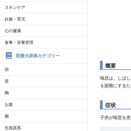
スキンケア
妊娠・育児
心の健康
食事・栄養管理
医療大辞典カテゴリー
概要
頭
喘息は、しばし
首
を困難にするた
胸
お腹
症状
腕
子供が喘息を患
生殖器系