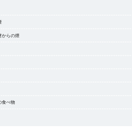
煙
材からの煙
の食べ物