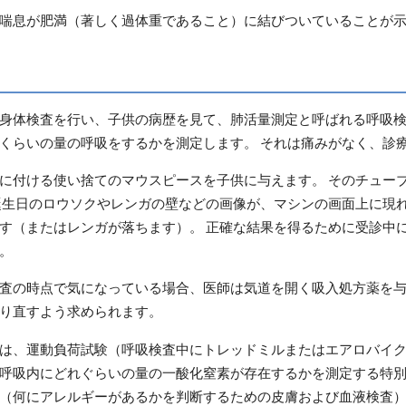
喘息が肥満（著しく過体重であること）に結びついていることが
身体検査を行い、子供の病歴を見て、肺活量測定と呼ばれる呼吸検
くらいの量の呼吸をするかを測定します。 それは痛みがなく、診
に付ける使い捨てのマウスピースを子供に与えます。 そのチュー
誕生日のロウソクやレンガの壁などの画像が、マシンの画面上に現れ
す（またはレンガが落ちます）。 正確な結果を得るために受診中
。
査の時点で気になっている場合、医師は気道を開く吸入処方薬を与
り直すよう求められます。
は、運動負荷試験（呼吸検査中にトレッドミルまたはエアロバイク
呼吸内にどれぐらいの量の一酸化窒素が存在するかを測定する特
（何にアレルギーがあるかを判断するための皮膚および血液検査