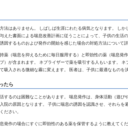
方法はありません。 しばしば生涯にわたる病気となります。 しか
与えた書面による喘息改善計画に従うことによって、子供の生活の
誘因するものおよび発作の開始を感じた場合の対処方法について
持薬（喘息を抑えるために毎日服用する）と即効性の薬（喘息発
プ）が含まれます。 ネブライザーで薬を吸引する人もいます。 ネ
て吸入される微細な霧に変えます。 医者は、子供に最適なものを
ったら
活するのは困難なことがあります。 喘息発作は、身体活動（遊び
入院の原因となります。 子供に喘息の誘因を認識させ、それらを
ください。
息発作の場合にすぐに即効性のある薬を保管するように教えてくだ