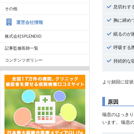
息切れす
その他
胸に締め
運営会社情報
眠るのが
株式会社SPLENDID
呼吸する
記事監修医師一覧
コンテンツポリシー
持続的な
より頻回に症状
原因
喘息のはっきり
います。 喘息