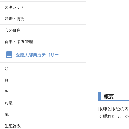
スキンケア
妊娠・育児
心の健康
食事・栄養管理
医療大辞典カテゴリー
頭
首
胸
概要
お腹
眼球と眼瞼の内
腕
く腫れたり、か
生殖器系