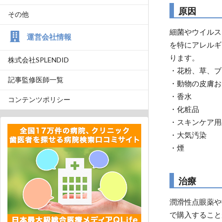
原因
その他
細菌やウイルス
運営会社情報
を特にアレルギ
ります。
株式会社SPLENDID
・花粉、草、ブ
記事監修医師一覧
・動物の皮膚お
・香水
コンテンツポリシー
・化粧品
・スキンケア用
・大気汚染
・煙
治療
潤滑性点眼薬や
で購入すること