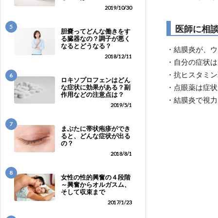
2019/10/30
5
医師に相
胆嚢ってどんな働きをす
る臓器なの？調子が悪く
なるとどうなる？
・結膜炎が、ウ
2018/12/11
・自分の症状は
・抗ヒスタミン
6
ロキソプロフェンはどん
・点眼薬は症状
な症状に効果がある？副
作用などの注意点は？
・結膜炎で視力
2019/5/1
7
まぶたに帯状疱疹ができ
ると、どんな症状が出る
の？
2018/8/1
8
女性の性的興奮の４段階
～興奮からオルガスム、
そして収束まで
2017/1/23