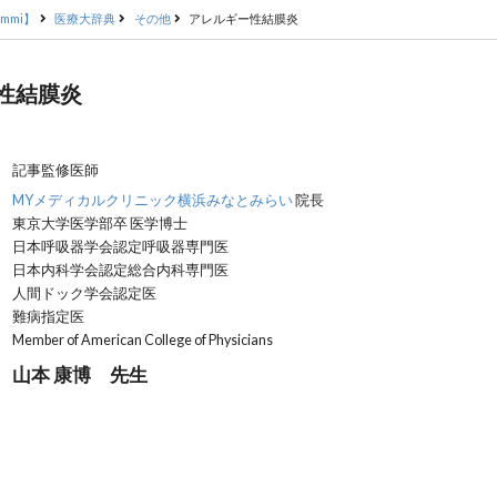
mmi】
医療大辞典
その他
アレルギー性結膜炎
性結膜炎
記事監修医師
MYメディカルクリニック横浜みなとみらい
院長
東京大学医学部卒 医学博士
日本呼吸器学会認定呼吸器専門医
日本内科学会認定総合内科専門医
人間ドック学会認定医
難病指定医
Member of American College of Physicians
山本 康博 先生