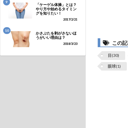
9
「ケーゲル体操」とは？
やり方や始めるタイミン
グを知りたい！
2017/2/21
10
かさぶたを剥がさないほ
うがいい理由は？
この記
2018/3/23
目(30)
眼球(1)