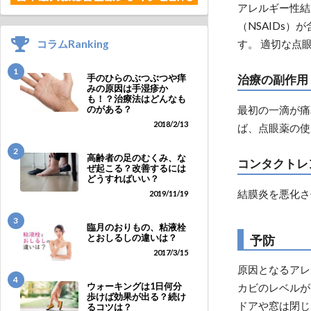
アレルギー性結
（NSAIDs
す。 適切な点
コラムRanking
1
治療の副作用
手のひらのぶつぶつや痒
みの原因は手湿疹か
も！？治療法はどんなも
最初の一滴が痛
のがある？
2018/2/13
ば、点眼薬の使
2
高齢者の足のむくみ、な
コンタクトレ
ぜ起こる？改善するには
どうすればいい？
結膜炎を悪化さ
2019/11/19
3
臨月のおりもの、粘液栓
とおしるしの違いは？
予防
2017/3/15
原因となるアレ
4
ウォーキングは1日何分
カビのレベルが
歩けば効果が出る？続け
ドアや窓は閉じ
るコツは？