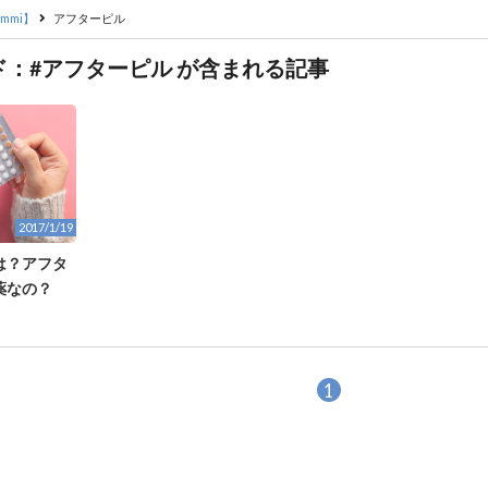
mmi】
アフターピル
ド：#アフターピル が含まれる記事
2017/1/19
は？アフタ
薬なの？
1