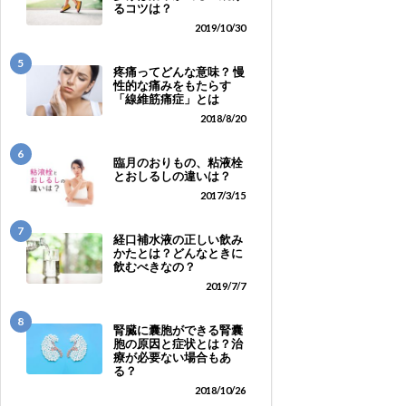
るコツは？
2019/10/30
5
疼痛ってどんな意味？ 慢
性的な痛みをもたらす
「線維筋痛症」とは
2018/8/20
6
臨月のおりもの、粘液栓
とおしるしの違いは？
2017/3/15
7
経口補水液の正しい飲み
かたとは？どんなときに
飲むべきなの？
2019/7/7
8
腎臓に囊胞ができる腎囊
胞の原因と症状とは？治
療が必要ない場合もあ
る？
2018/10/26