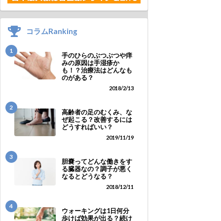
コラムRanking
1
手のひらのぶつぶつや痒
みの原因は手湿疹か
も！？治療法はどんなも
のがある？
2018/2/13
2
高齢者の足のむくみ、な
ぜ起こる？改善するには
どうすればいい？
2019/11/19
3
胆嚢ってどんな働きをす
る臓器なの？調子が悪く
なるとどうなる？
2018/12/11
4
ウォーキングは1日何分
歩けば効果が出る？続け