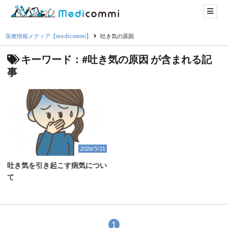
医療情報メディア【medicommi】
吐き気の原因
キーワード：#吐き気の原因 が含まれる記
事
2026/5/21
吐き気を引き起こす病気につい
て
1