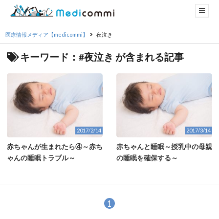
医療情報メディア【medicommi】
夜泣き
キーワード：#夜泣き が含まれる記事
2017/2/14
2017/3/14
赤ちゃんが生まれたら④～赤ち
赤ちゃんと睡眠～授乳中の母親
ゃんの睡眠トラブル～
の睡眠を確保する～
1