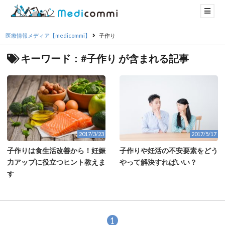
医療情報メディア【medicommi】
子作り
キーワード：#子作り が含まれる記事
2017/3/23
2017/5/17
子作りは食生活改善から！妊娠
子作りや妊活の不安要素をどう
力アップに役立つヒント教えま
やって解決すればいい？
す
1