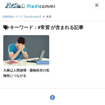
医療情報メディア【medicommi】
常習
キーワード：#常習 が含まれる記事
2017/3/15
大麻は人間崩壊・薬物依存の危
険性につながる
1