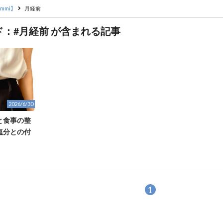
mmi】
月経前
：#月経前 が含まれる記事
2026/6/30
と食事の整
塩分との付
1