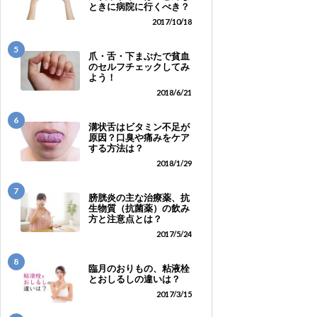
ときに病院に行くべき？
2017/10/18
5
爪・舌・下まぶたで貧血
のセルフチェックしてみ
よう！
2018/6/21
6
溝状舌はビタミン不足が
原因？口臭や痛みをケア
する方法は？
2018/1/29
7
膀胱炎の主な治療薬、抗
生物質（抗菌薬）の飲み
方と注意点とは？
2017/5/24
8
臨月のおりもの、粘液栓
とおしるしの違いは？
2017/3/15