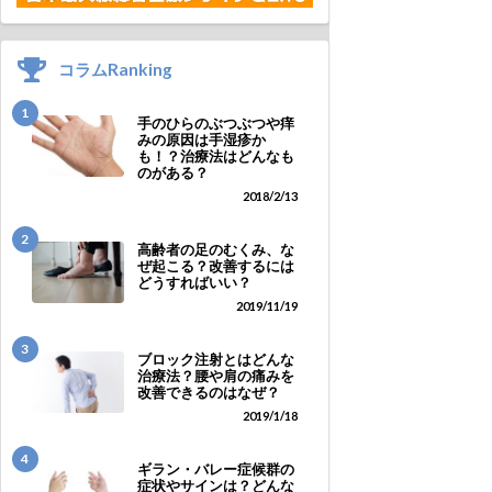
コラムRanking
1
手のひらのぶつぶつや痒
みの原因は手湿疹か
も！？治療法はどんなも
のがある？
2018/2/13
2
高齢者の足のむくみ、な
ぜ起こる？改善するには
どうすればいい？
2019/11/19
3
ブロック注射とはどんな
治療法？腰や肩の痛みを
改善できるのはなぜ？
2019/1/18
4
ギラン・バレー症候群の
症状やサインは？どんな