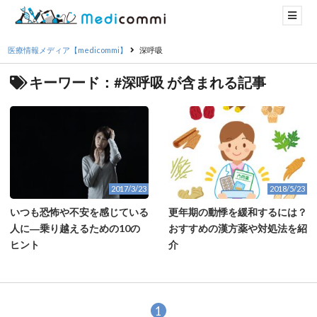
医療情報メディア【medicommi】
深呼吸
キーワード：#深呼吸 が含まれる記事
2017/3/23
2018/5/23
いつも恐怖や不安を感じている
更年期の動悸を緩和するには？
人に―乗り越えるための10の
おすすめの漢方薬や対処法を紹
ヒント
介
1