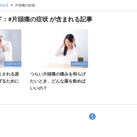
mmi】
片頭痛の症状
ド：#片頭痛の症状 が含まれる記事
2019/3/21
2019/4/15
まされる原
つらい片頭痛の痛みを和らげ
げるために
たいとき、どんな薬を飲めば
いいの？
1