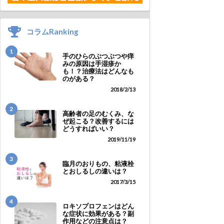
コラムRanking
1
手のひらのぶつぶつや痒
みの原因は手湿疹か
も！？治療法はどんなも
のがある？
2018/2/13
2
高齢者の足のむくみ、な
ぜ起こる？改善するには
どうすればいい？
2019/11/19
3
臨月のおりもの、粘液栓
とおしるしの違いは？
2017/3/15
4
ロキソプロフェンはどん
な症状に効果がある？副
作用などの注意点は？