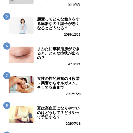
2019/5/1
5
胆嚢ってどんな働きをす
る臓器なの？調子が悪く
なるとどうなる？
2018/12/11
6
まぶたに帯状疱疹ができ
ると、どんな症状が出る
の？
2018/8/1
7
女性の性的興奮の４段階
～興奮からオルガスム、
そして収束まで
2017/1/23
8
夏は高血圧になりやすい
のはどうして？どうやっ
て予防する？
2020/7/18