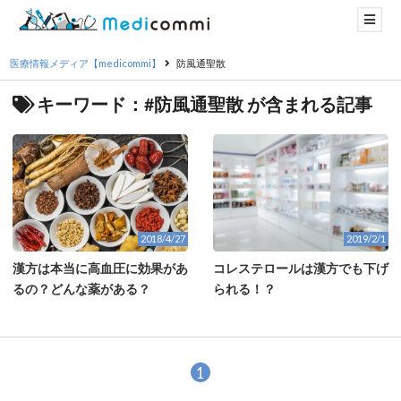
医療情報メディア【medicommi】
防風通聖散
キーワード：#防風通聖散 が含まれる記事
2018/4/27
2019/2/1
漢方は本当に高血圧に効果があ
コレステロールは漢方でも下げ
るの？どんな薬がある？
られる！？
1