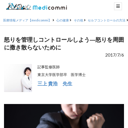
医療情報メディア【medicommi】
心の健康
その他
セルフコントロールの方法
怒りを管理しコントロールしよう―怒りを周囲
に撒き散らないために
2017/7/6
記事監修医師
東京大学医学部卒 医学博士
三上 貴浩 先生