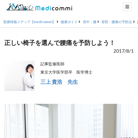
医療情報メディア【medicommi】
健康ガイド
背中・腰
背部・腰痛の予防法
正しい椅子を選んで腰痛を予防しよう！
2017/8/1
記事監修医師
東京大学医学部卒 医学博士
三上 貴浩 先生