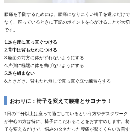
腰痛を予防するためには、腰痛になりにくい椅子を選ぶだけで
なく、座っているときに下記のポイントを心がけることが大切
です。
1.
足を床に真っ直ぐつける
2.
背中は背もたれにつける
3.座面の前方に体がずれないようにする
4.片側に極端に体を曲げないようにする
5.
足を組まない
6.ときどき、背もたれ無しで真っ直ぐ立つ練習をする
おわりに：椅子を変えて腰痛とサヨナラ！
1日の半分以上は座って過ごしているという方やデスクワーク
が中心の方は特に、椅子にこだわることをおすすめします。椅
子を変えるだけで、悩みのタネだった腰痛が驚くくらい改善す