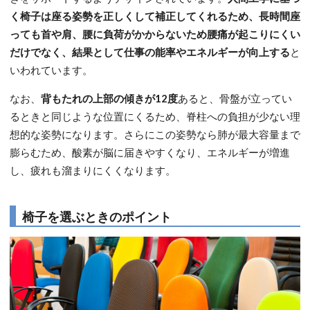
く椅子は座る姿勢を正しくして補正してくれるため、長時間座
っても首や肩、腰に負荷がかからないため腰痛が起こりにくい
だけでなく、結果として仕事の能率やエネルギーが向上する
と
いわれています。
なお、
背もたれの上部の傾きが12度
あると、骨盤が立ってい
るときと同じような位置にくるため、脊柱への負担が少ない理
想的な姿勢になります。さらにこの姿勢なら肺が最大容量まで
膨らむため、酸素が脳に届きやすくなり、エネルギーが増進
し、疲れも溜まりにくくなります。
椅子を選ぶときのポイント