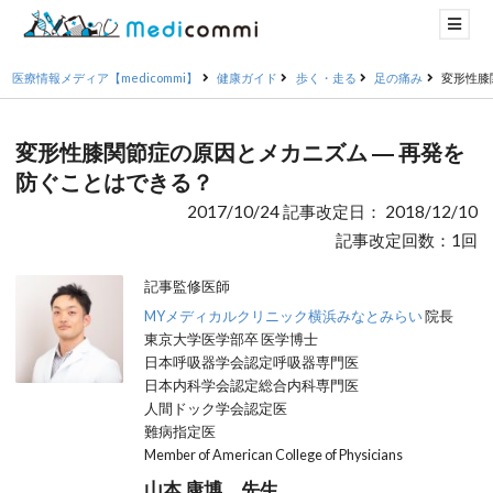
医療情報メディア【medicommi】
健康ガイド
歩く・走る
足の痛み
変形性膝
変形性膝関節症の原因とメカニズム ― 再発を
防ぐことはできる？
2017/10/24 記事改定日： 2018/12/10
記事改定回数：1回
記事監修医師
MYメディカルクリニック横浜みなとみらい
院長
東京大学医学部卒 医学博士
日本呼吸器学会認定呼吸器専門医
日本内科学会認定総合内科専門医
人間ドック学会認定医
難病指定医
Member of American College of Physicians
山本 康博 先生