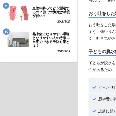
9
血管年齢ってどう測定す
るの？ 指での測定は精度
おう吐をした
が低い？
2018/8/27
おう吐をした場
ょう。薄いりん
10
熱中症になりやすい環境
く、吐き気やお
となりやすい人の特徴 ―
自宅でできる予防対策と
は？
子どもの脱水
2023/7/19
子どもが脱水を
性があるため、
ぐったり
唇や舌が
皮膚に張