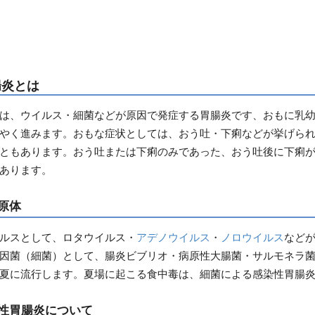
腸炎とは
は、ウイルス・細菌などが原因で発症する胃腸炎です、おもに乳幼
やく進みます。おもな症状としては、おう吐・下痢などが挙げら
ともあります。おう吐または下痢のみであった、おう吐後に下痢
あります。
原体
ルスとして、ロタウイルス・
アデノウイルス
・
ノロウイルス
など
因菌（細菌）として、腸炎ビブリオ・病原性大腸菌・サルモネラ
夏に流行します。夏場に起こる食中毒は、細菌による感染性胃腸
性胃腸炎について