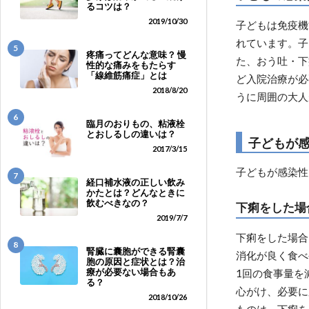
るコツは？
2019/10/30
子どもは免疫機
れています。子
5
疼痛ってどんな意味？ 慢
た、おう吐・下
性的な痛みをもたらす
「線維筋痛症」とは
ど入院治療が必
2018/8/20
うに周囲の大人
6
臨月のおりもの、粘液栓
とおしるしの違いは？
子どもが
2017/3/15
子どもが感染性
7
経口補水液の正しい飲み
かたとは？どんなときに
飲むべきなの？
下痢をした場
2019/7/7
下痢をした場合
8
腎臓に囊胞ができる腎囊
消化が良く食べ
胞の原因と症状とは？治
療が必要ない場合もあ
1回の食事量を
る？
心がけ、必要に
2018/10/26
ものは、下痢を