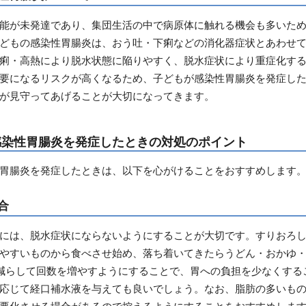
能が未発達であり、集団生活の中で病原体に触れる機会も多いた
どもの感染性胃腸炎は、おう吐・下痢などの消化器症状とあわせ
痢・高熱により脱水状態に陥りやすく、脱水症状により重症化す
要になるリスクが高くなるため、子どもが感染性胃腸炎を発症し
が見守ってあげることが大切になってきます。
感染性胃腸炎を発症したときの対処のポイント
胃腸炎を発症したときは、以下を心がけることをおすすめします
合
には、脱水症状にならないようにすることが大切です。すりおろ
やすいものから食べさせ始め、落ち着いてきたらうどん・おかゆ
減らして回数を増やすようにすることで、胃への負担を少なくする
応じて経口補水液を与えても良いでしょう。なお、脂肪の多いも
悪化させる場合があるので控えるようにすることをおすすめしま