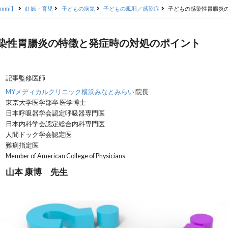
mmi】
妊娠・育児
子どもの病気
子どもの風邪／感染症
子どもの感染性胃腸炎
染性胃腸炎の特徴と発症時の対処のポイント
記事監修医師
MYメディカルクリニック横浜みなとみらい
院長
東京大学医学部卒 医学博士
日本呼吸器学会認定呼吸器専門医
日本内科学会認定総合内科専門医
人間ドック学会認定医
難病指定医
Member of American College of Physicians
山本 康博 先生