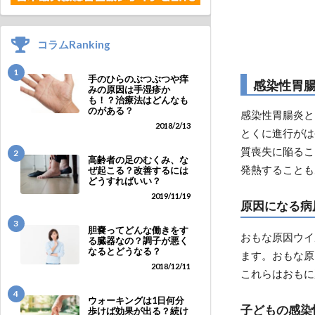
コラムRanking
1
手のひらのぶつぶつや痒
感染性胃
みの原因は手湿疹か
も！？治療法はどんなも
のがある？
感染性胃腸炎と
2018/2/13
とくに進行がは
質喪失に陥るこ
2
高齢者の足のむくみ、な
発熱することも
ぜ起こる？改善するには
どうすればいい？
2019/11/19
原因になる病
3
胆嚢ってどんな働きをす
おもな原因ウイ
る臓器なの？調子が悪く
なるとどうなる？
ます。おもな原
2018/12/11
これらはおもに
4
ウォーキングは1日何分
子どもの感染
歩けば効果が出る？続け