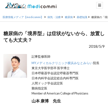
医療情報メディア【medicommi】
病気・治療
糖尿病
基礎知識
糖尿病の「境
糖尿病の「境界型」は症状がないから、放置し
ても大丈夫？
2018/5/9
記事監修医師
MYメディカルクリニック横浜みなとみらい
院長
東京大学医学部卒 医学博士
日本呼吸器学会認定呼吸器専門医
日本内科学会認定総合内科専門医
人間ドック学会認定医
難病指定医
Member of American College of Physicians
山本 康博 先生