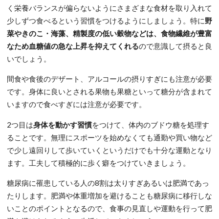
く栄養バランスが偏らないようにさまざまな食材を取り入れて
少しずつ食べるという習慣をつけるようにしましょう。特に
野
菜やきのこ・海藻、精製度の低い穀物などは、食物繊維が豊富
なため血糖値の急な上昇を抑えてくれる
ので意識して摂ると良
いでしょう。
間食や食後のデザート、アルコールの摂りすぎにも注意が必要
です。身体に良いとされる果物も果糖といって糖分が含まれて
いますので食べすぎには注意が必要です。
2つ目は
身体を動かす習慣
をつけて、体内のブドウ糖を処理す
ることです。無理にスポーツを始めなくても通勤や買い物など
で少し遠回りして歩いていくというだけでも十分な運動となり
ます。工夫して積極的に歩く癖をつけていきましょう。
糖尿病に罹患している人の8割は太りすぎあるいは肥満であっ
たりします。肥満や体重増加を避けることも糖尿病に移行しな
いことのポイントとなるので、食事の見直しや運動を行って肥