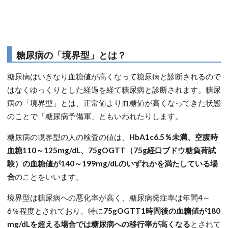
糖尿病の「境界型」とは？
糖尿病はいきなり血糖値が高くなって糖尿病と診断されるので
はなくゆっくりとした経過を経て糖尿病と診断されます。糖尿
病の「境界型」とは、正常値より血糖値が高くなってきた状態
のことで「糖尿病予備軍」ともいわれたりします。
糖尿病の境界型の人の検査の値は、
HbA1c6.5％未満、空腹時
血糖110～125mg/dL、75gOGTT（75g経口ブドウ糖負荷試
験）の血糖値が140～199mg/dLのいずれかを満たしている場
合
のことをいいます。
境界型は糖尿病への悪化率が高く、糖尿病発症率は年間4～
6％程度とされており、特に
75gOGTT
1時間後の血糖値が180
mg/dLを超える場合では糖尿病への移行率が高くなる
とされて