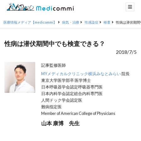
医療情報メディア【medicommi】
病気・治療
性感染症
検査
性病は潜伏期間
性病は潜伏期間中でも検査できる？
2018/7/5
記事監修医師
MYメディカルクリニック横浜みなとみらい
院長
東京大学医学部卒 医学博士
日本呼吸器学会認定呼吸器専門医
日本内科学会認定総合内科専門医
人間ドック学会認定医
難病指定医
Member of American College of Physicians
山本 康博 先生