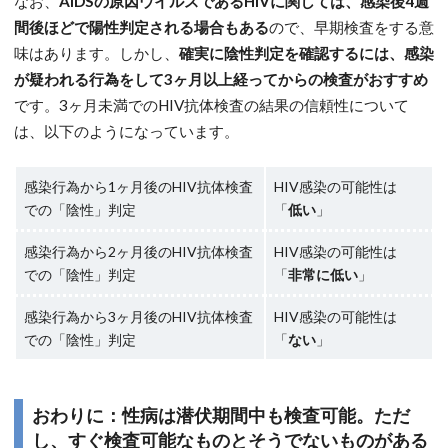
なお、
AIDSの原因ウイルスであるHIVに関しては、感染後4週
間後ほどで陽性判定される場合もある
ので、早期検査をする意
味はあります。しかし、
確実に陰性判定を確認するには、感染
が疑われる行為をして3ヶ月以上経ってからの検査がおすすめ
です。3ヶ月未満でのHIV抗体検査の結果の信頼性について
は、以下のようになっています。
感染行為から1ヶ月後のHIV抗体検査
HIV感染の可能性は
での「陰性」判定
「
低い
」
感染行為から2ヶ月後のHIV抗体検査
HIV感染の可能性は
での「陰性」判定
「
非常に低い
」
感染行為から3ヶ月後のHIV抗体検査
HIV感染の可能性は
での「陰性」判定
「
ない
」
おわりに：性病は潜伏期間中も検査可能。ただ
し、すぐ検査可能なものとそうでないものがある