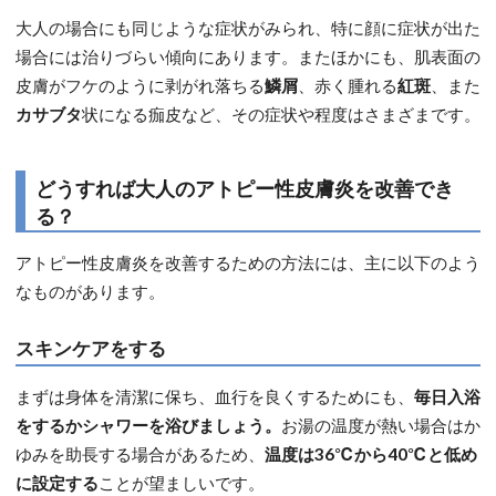
大人の場合にも同じような症状がみられ、特に顔に症状が出た
場合には治りづらい傾向にあります。またほかにも、肌表面の
皮膚がフケのように剥がれ落ちる
鱗屑
、赤く腫れる
紅斑
、また
カサブタ
状になる痂皮など、その症状や程度はさまざまです。
どうすれば大人のアトピー性皮膚炎を改善でき
る？
アトピー性皮膚炎を改善するための方法には、主に以下のよう
なものがあります。
スキンケアをする
まずは身体を清潔に保ち、血行を良くするためにも、
毎日入浴
をするかシャワーを浴びましょう。
お湯の温度が熱い場合はか
ゆみを助長する場合があるため、
温度は36℃から40℃と低め
に設定する
ことが望ましいです。