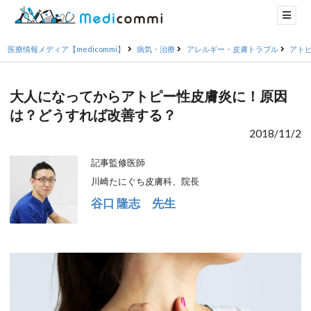
医療情報メディア【medicommi】
病気・治療
アレルギー・皮膚トラブル
アト
大人になってからアトピー性皮膚炎に！原因
は？どうすれば改善する？
2018/11/2
記事監修医師
川崎たにぐち皮膚科、院長
谷口 隆志 先生