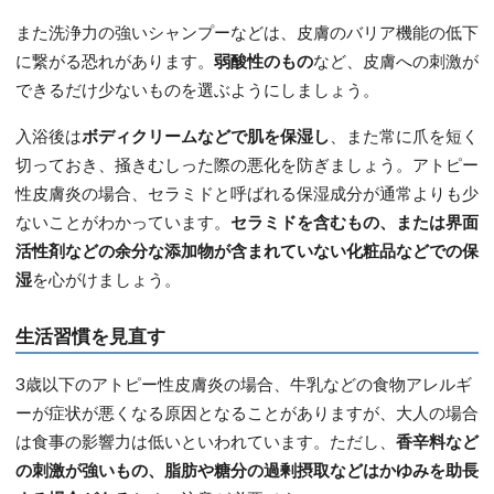
また洗浄力の強いシャンプーなどは、皮膚のバリア機能の低下
に繋がる恐れがあります。
弱酸性のもの
など、皮膚への刺激が
できるだけ少ないものを選ぶようにしましょう。
入浴後は
ボディクリームなどで肌を保湿し
、また常に爪を短く
切っておき、掻きむしった際の悪化を防ぎましょう。アトピー
性皮膚炎の場合、セラミドと呼ばれる保湿成分が通常よりも少
ないことがわかっています。
セラミドを含むもの、または界面
活性剤などの余分な添加物が含まれていない化粧品などでの保
湿
を心がけましょう。
生活習慣を見直す
3歳以下のアトピー性皮膚炎の場合、牛乳などの食物アレルギ
ーが症状が悪くなる原因となることがありますが、大人の場合
は食事の影響力は低いといわれています。ただし、
香辛料など
の刺激が強いもの、脂肪や糖分の過剰摂取などはかゆみを助長