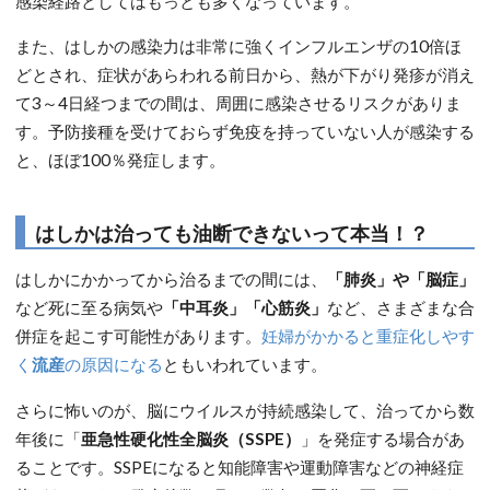
感染経路としてはもっとも多くなっています。
また、はしかの感染力は非常に強くインフルエンザの10倍ほ
どとされ、症状があらわれる前日から、熱が下がり発疹が消え
て3～4日経つまでの間は、周囲に感染させるリスクがありま
す。予防接種を受けておらず免疫を持っていない人が感染する
と、ほぼ100％発症します。
はしかは治っても油断できないって本当！？
はしかにかかってから治るまでの間には、
「肺炎」や「脳症」
など死に至る病気や
「中耳炎」「心筋炎」
など、さまざまな合
併症を起こす可能性があります。
妊婦がかかると重症化しやす
く
流産
の原因になる
ともいわれています。
さらに怖いのが、脳にウイルスが持続感染して、治ってから数
年後に「
亜急性硬化性全脳炎（SSPE）
」を発症する場合があ
ることです。SSPEになると知能障害や運動障害などの神経症