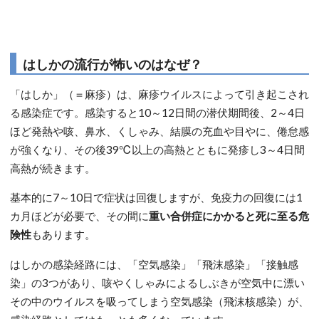
はしかの流行が怖いのはなぜ？
「はしか」（＝麻疹）は、麻疹ウイルスによって引き起こされ
る感染症です。感染すると10～12日間の潜伏期間後、2～4日
ほど発熱や咳、鼻水、くしゃみ、結膜の充血や目やに、倦怠感
が強くなり、その後39℃以上の高熱とともに発疹し3～4日間
高熱が続きます。
基本的に7～10日で症状は回復しますが、免疫力の回復には1
カ月ほどが必要で、その間に
重い合併症にかかると死に至る危
険性
もあります。
はしかの感染経路には、「空気感染」「飛沫感染」「接触感
染」の3つがあり、咳やくしゃみによるしぶきが空気中に漂い
その中のウイルスを吸ってしまう空気感染（飛沫核感染）が、