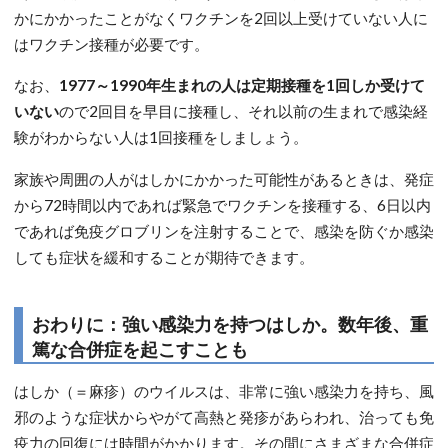
かにかかったことがなくワクチンを2回以上受けていない人に
はワクチン接種が必要です。
なお、
1977～1990年生まれの人は定期接種を1回しか受けて
いない
ので2回目を早目に接種し、それ以前の生まれで感染経
験がわからない人は1回接種をしましょう。
家族や周囲の人がはしかにかかった可能性があるときは、発症
から72時間以内であれば緊急でワクチンを接種する、6日以内
であれば免疫グロブリンを注射することで、感染を防ぐか感染
しても症状を緩和することが期待できます。
おわりに：強い感染力を持つはしか。数年後、重
篤な合併症を起こすことも
はしか（＝麻疹）のウイルスは、非常に強い感染力を持ち、風
邪のような症状からやがて高熱と発疹があらわれ、治っても免
疫力の回復には時間がかかります。その間にさまざまな合併症