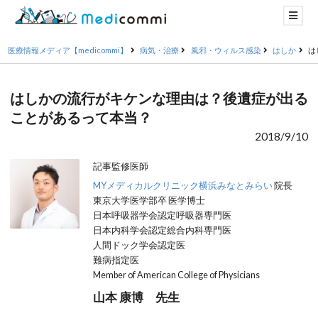
医療情報メディア【medicommi】
病気・治療
風邪・ウィルス感染
はしか
は
はしかの流行がキケンな理由は？後遺症が出る
ことがあるって本当？
2018/9/10
記事監修医師
MYメディカルクリニック横浜みなとみらい
院長
東京大学医学部卒 医学博士
日本呼吸器学会認定呼吸器専門医
日本内科学会認定総合内科専門医
人間ドック学会認定医
難病指定医
Member of American College of Physicians
山本 康博 先生