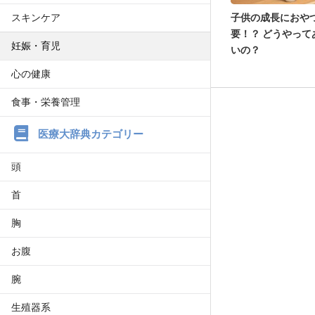
スキンケア
子供の成長におや
要！？ どうやって
妊娠・育児
いの？
心の健康
食事・栄養管理
医療大辞典カテゴリー
頭
首
胸
お腹
腕
生殖器系