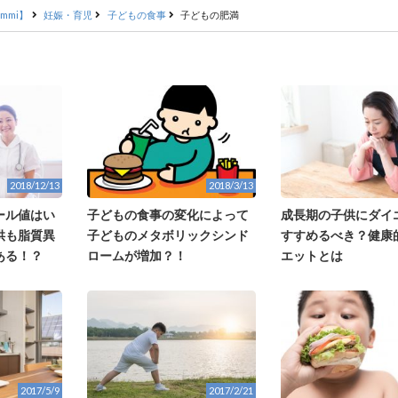
mmi】
妊娠・育児
子どもの食事
子どもの肥満
2018/12/13
2018/3/13
ール値はい
子どもの食事の変化によって
成長期の子供にダイ
供も脂質異
子どものメタボリックシンド
すすめるべき？健康
ある！？
ロームが増加？！
エットとは
2017/5/9
2017/2/21