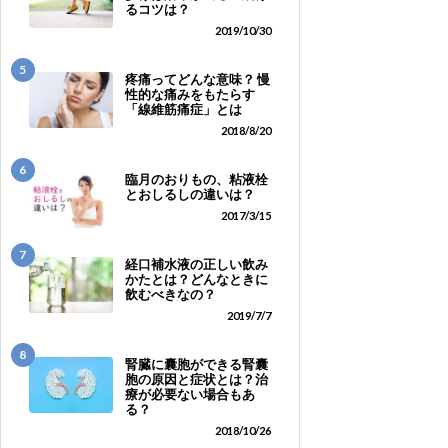
るコツは？
2019/10/30
5
疼痛ってどんな意味？ 慢
性的な痛みをもたらす
「線維筋痛症」とは
2018/8/20
6
臨月のおりもの、粘液栓
とおしるしの違いは？
2017/3/15
7
経口補水液の正しい飲み
かたとは？どんなときに
飲むべきなの？
2019/7/7
8
腎臓に囊胞ができる腎囊
胞の原因と症状とは？治
療が必要ない場合もあ
る？
2018/10/26