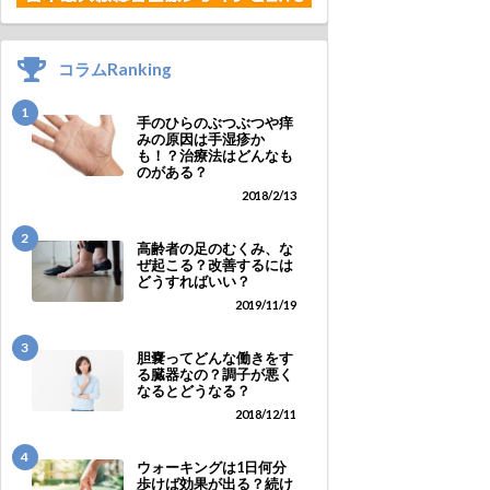
コラムRanking
1
手のひらのぶつぶつや痒
みの原因は手湿疹か
も！？治療法はどんなも
のがある？
2018/2/13
2
高齢者の足のむくみ、な
ぜ起こる？改善するには
どうすればいい？
2019/11/19
3
胆嚢ってどんな働きをす
る臓器なの？調子が悪く
なるとどうなる？
2018/12/11
4
ウォーキングは1日何分
歩けば効果が出る？続け