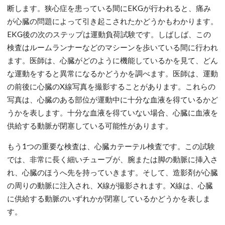
断します。狭心症を患っている間にEKGが行われると、痛み
が心臓の問題によって引き起こされたかどうかもわかります。
EKG後の次のステップは運動負荷試験です。しばしば、この
検査はルームランナーなどのマシーンを歩いている間に行われ
ます。医師は、心臓がどのように機能しているかを見て、どん
な運動をすると異常になるかどうかを調べます。医師は、運動
の前後に心臓のX線写真を撮影することがあります。これらの
写真は、心臓のある部位が運動中に十分な血液を得ているかど
うかを表します。十分な血液を得ていない場合、心臓に血液を
供給する動脈が閉塞している可能性があります。
もう1つの重要な検査は、心臓カテーテル検査です。この試験
では、非常に長く細いチューブが、腕または脚の動脈に挿入さ
れ、心臓のほうへ先を持っていきます。そして、造影剤が心臓
の周りの動脈に注入され、X線が撮影されます。X線は、心臓
に供給する動脈のいずれかが閉塞しているかどうかを表しま
す。