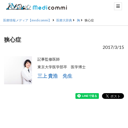
医療情報メディア【medicommi】
医療大辞典
胸
狭心症
狭心症
2017/3/15
記事監修医師
東京大学医学部卒 医学博士
三上 貴浩 先生