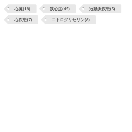
心臓(18)
狭心症(45)
冠動脈疾患(5)
心疾患(7)
ニトログリセリン(6)