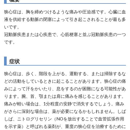
狭心症は、胸を締めつけるような痛みや圧迫感です。心臓に血
液を供給する動脈の閉塞によって引き起こされることが最も多
いです。
冠動脈疾患または心疾患で、心筋梗塞と並ぶ冠動脈疾患の一つ
です。
症状
狭心症は、歩く、階段を上がる、運動する、または掃除するな
どの活動をしているときに起こることがあります。狭心症の痛
みによって汗をかいたり、息をするのが困難になる可能性があ
ります。腕、首、顎または肩に痛みを感じることがあります。
痛みが軽い場合は、1分程度の安静で消失するでしょう。痛み
がさらに深刻な場合は、薬が必要になるかもしれません。しば
しば、ニトログリセリン（NOを放出することで血管拡張作用
を示す薬）と呼ばれる薬剤が、重度の狭心症を治療するために