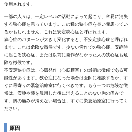
使用されます。
一部の人々は、一定レベルの活動によって起こり、容易に消失
する狭心症を患っています。この種の狭心症を長い間患ってい
るかもしれません。これは安定狭心症と呼ばれます。
狭心症のパターンが大きく変化すると、不安定狭心症と呼ばれ
ます。これは危険な徴候です。少ない労作での狭心症、安静時
に起こる狭心症、または以前に発作がなかった人の狭心症も危
険な徴候です。
不安定狭心症は、心臓発作（心筋梗塞）の最初の徴候である可
能性があります。狭心症になった場合は医師に相談するか、す
ぐに最寄りの緊急治療室に行くべきです。もう一つの危険な徴
候は、安静や薬を服用した後に消えることのない胸の痛みで
す。胸の痛みが消えない場合は、すぐに緊急治療室に行ってく
ださい。
原因