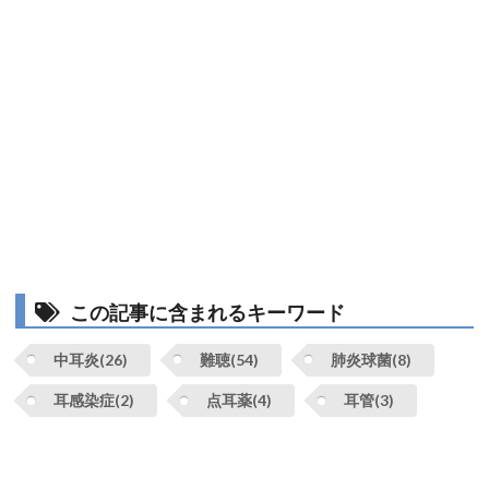
この記事に含まれるキーワード
中耳炎(26)
難聴(54)
肺炎球菌(8)
耳感染症(2)
点耳薬(4)
耳管(3)