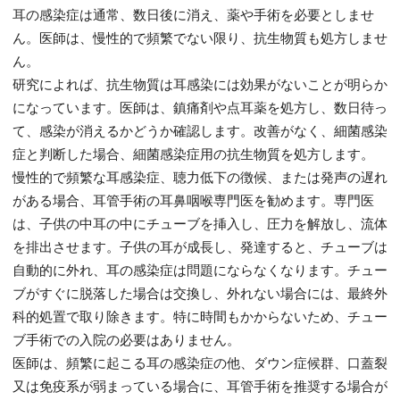
耳の感染症は通常、数日後に消え、薬や手術を必要としませ
ん。医師は、慢性的で頻繁でない限り、抗生物質も処方しませ
ん。
研究によれば、抗生物質は耳感染には効果がないことが明らか
になっています。医師は、鎮痛剤や点耳薬を処方し、数日待っ
て、感染が消えるかどうか確認します。改善がなく、細菌感染
症と判断した場合、細菌感染症用の抗生物質を処方します。
慢性的で頻繁な耳感染症、聴力低下の徴候、または発声の遅れ
がある場合、耳管手術の耳鼻咽喉専門医を勧めます。専門医
は、子供の中耳の中にチューブを挿入し、圧力を解放し、流体
を排出させます。子供の耳が成長し、発達すると、チューブは
自動的に外れ、耳の感染症は問題にならなくなります。チュー
ブがすぐに脱落した場合は交換し、外れない場合には、最終外
科的処置で取り除きます。特に時間もかからないため、チュー
ブ手術での入院の必要はありません。
医師は、頻繁に起こる耳の感染症の他、ダウン症候群、口蓋裂
又は免疫系が弱まっている場合に、耳管手術を推奨する場合が