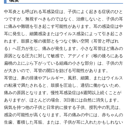
中耳炎とも呼ばれる耳感染症は、子供によく起きる症状のひと
つですが、無視すべきものではなく、治療しないと、子供の耳
に痛みや難聴を引き起こす可能性があります。耳の感染症は中
耳に発生し、細菌感染またはウイルス感染によって引き起こさ
れます。鼓膜と喉の後部とをつなぐ狭い空間（耳管と呼ばれ
る）へ圧力が生じ、痛みが発生します。小さな耳管ほど痛みの
原因となる圧力に対して敏感で、アデノイド（喉の後ろにある
扁桃の上にぶら下がっている組織の小さな部分）は、子供の方
が大きいので、耳管の開口を妨げる可能性があります。
耳管は、鼻の排液やアレルギー、風邪、細菌、またはウイルス
の粘液で満たされると、鼓膜を圧迫し、適切に働かないため、
痛みの原因となります。慢性耳感染症は6週間以上続くことが
ありますが、ほとんどの場合、3日後には自然に消失します。
病気を持つ他の子供と日常的に接する子供、授乳中の乳児は、
感染の可能性が高くなります。耳の痛みの中には、赤ちゃんの
生歯、蓄積した耳垢、または、子供が耳に入れたかもしれない