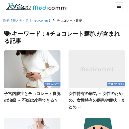
医療情報メディア【medicommi】
チョコレート嚢胞
キーワード：#チョコレート嚢胞 が含まれ
る記事
2017/3/21
2017/10/17
子宮内膜症とチョコレート嚢胞
女性特有の病気 ～ 女性のため
の治療 ～ 不妊は改善できる？
の、女性特有の疾患や症状・ま
とめ ～